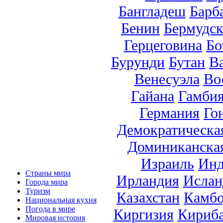
Бангладеш
Барб
Бенин
Бермудск
Герцеговина
Бо
Бурунди
Бутан
В
Венесуэла
Во
Гайана
Гамби
Германия
Го
Демократическа
Доминиканска
Израиль
Инд
Страны мира
Ирландия
Ислан
Города мира
Туризм
Казахстан
Камб
Национальная кухня
Погода в мире
Киргизия
Кириб
Мировая история