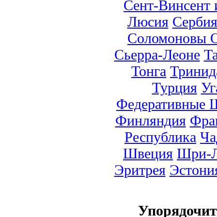
Сент-Винсент 
Люсия
Серби
Соломоновы О
Сьерра-Леоне
Т
Тонга
Тринид
Турция
Уг
Федеративные 
Финляндия
Фра
Республика
Ча
Швеция
Шри-Л
Эритрея
Эстони
Упорядочи