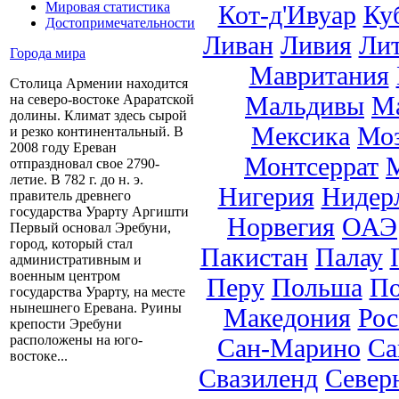
Мировая статистика
Кот-д'Ивуар
Ку
Достопримечательности
Ливан
Ливия
Ли
Города мира
Мавритания
Столица Армении находится
Мальдивы
М
на северо-востоке Араратской
долины. Климат здесь сырой
Мексика
Мо
и резко континентальный. В
2008 году Ереван
Монтсеррат
отпраздновал свое 2790-
летие. В 782 г. до н. э.
Нигерия
Нидер
правитель древнего
государства Урарту Аргишти
Норвегия
ОАЭ
Первый основал Эребуни,
город, который стал
Пакистан
Палау
административным и
военным центром
Перу
Польша
По
государства Урарту, на месте
нынешнего Еревана. Руины
Македония
Рос
крепости Эребуни
расположены на юго-
Сан-Марино
Са
востоке...
Свазиленд
Север