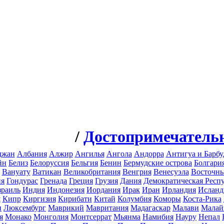
/
Достопримечатель
джан
Албания
Алжир
Ангилья
Ангола
Андорра
Антигуа и Барбу
йн
Белиз
Белоруссия
Бельгия
Бенин
Бермудские острова
Болгари
Вануату
Ватикан
Великобритания
Венгрия
Венесуэла
Восточн
ия
Гондурас
Гренада
Греция
Грузия
Дания
Демократическая Респ
зраиль
Индия
Индонезия
Иордания
Ирак
Иран
Ирландия
Исланд
я
Кипр
Киргизия
Кирибати
Китай
Колумбия
Коморы
Коста-Рика
н
Люксембург
Маврикий
Мавритания
Мадагаскар
Малави
Малай
я
Монако
Монголия
Монтсеррат
Мьянма
Намибия
Науру
Непал