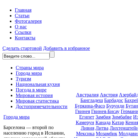
Главная
Статьи
Фотогалерея
О нас
Ссылки
Контакты
Сделать стартовой
Добавить в избранное
Страны мира
Города мира
Туризм
Национальная кухня
Погода в мире
Австралия
Австрия
Азербай
Мировая история
Бангладеш
Барбадос
Бахре
Мировая статистика
Буркина-Фасо
Бурунди
Бутан
Достопримечательности
Гвинея
Гвинея-Бисау
Герман
Египет
Замбия
Зимбабве
И
Города мира
Камерун
Канада
Катар
Кени
Барселона — второй по
Ливия
Литва
Лихтенштей
населению город в Испании,
Мексика
Мозамбик
Молдави