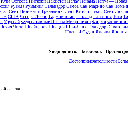
 Кука
Острова Питкэрн
Пакистан
Палау
Панама
Папуа — Новая
оссия
Руанда
Румыния
Сальвадор
Самоа
Сан-Марино
Сан-Томе 
егал
Сент-Винсент и Гренадины
Сент-Китс и Невис
Сент-Люсия
нам
США
Сьерра-Леоне
Таджикистан
Таиланд
Танзания
Того
То
на
Уругвай
Федеративные Штаты Микронезии
Фиджи
Филиппи
Чехия
Чили
Швейцария
Швеция
Шри-Ланка
Эквадор
Экваториа
Южный Судан
Ямайка
Япония
Упорядочить:
Заголовок
Просмотр
Достопримечательности Бель
тной ссылки