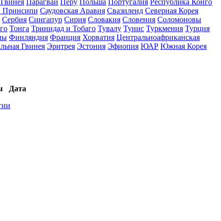
 Гвинея
Парагвай
Перу
Польша
Португалия
Республика Конго
и Принсипи
Саудовская Аравия
Свазиленд
Северная Корея
Сербия
Сингапур
Сирия
Словакия
Словения
Соломоновы
го
Тонга
Тринидад и Тобаго
Тувалу
Тунис
Туркмения
Турция
ны
Финляндия
Франция
Хорватия
Центральноафриканская
льная Гвинея
Эритрея
Эстония
Эфиопия
ЮАР
Южная Корея
ы
Дата
гии