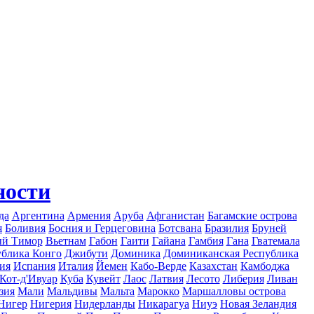
ности
да
Аргентина
Армения
Аруба
Афганистан
Багамские острова
я
Боливия
Босния и Герцеговина
Ботсвана
Бразилия
Бруней
ый Тимор
Вьетнам
Габон
Гаити
Гайана
Гамбия
Гана
Гватемала
ублика Конго
Джибути
Доминика
Доминиканская Республика
ия
Испания
Италия
Йемен
Кабо-Верде
Казахстан
Камбоджа
Кот-д'Ивуар
Куба
Кувейт
Лаос
Латвия
Лесото
Либерия
Ливан
зия
Мали
Мальдивы
Мальта
Марокко
Маршалловы острова
Нигер
Нигерия
Нидерланды
Никарагуа
Ниуэ
Новая Зеландия