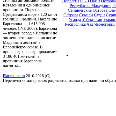
столица автономной области
Норвегия
ОАЭ
Оман
Острова
Каталония и одноимённой
Республика Македония
Р
провинции. Порт на
Сейшельские Острова
Сен
Средиземном море в 120 км от
Острова
Сомали
Судан
Сури
границы Франции. Население
Уганда
Узбекистан
Украи
Барселоны — 1 615 908
Республика
Чад
Черногория
человек (INE 2008). Барселона
— второй город в Испании по
численности населения после
Мадрида и десятый в
Европейском союзе. В
пригородах города проживает
3 186 461 жителей, а
провинция Барселона
насчиты...
Placename.ru
2010-2026 (С)
Перепечатка материалов разрешена, только при наличии обра