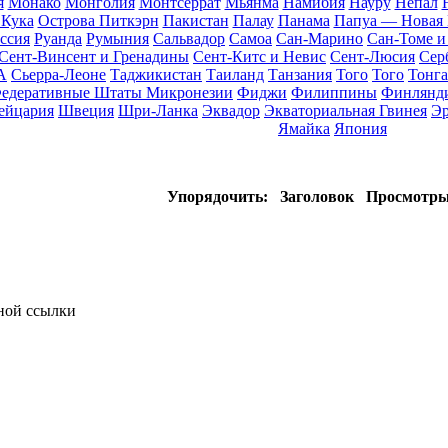
я
Монако
Монголия
Монтсеррат
Мьянма
Намибия
Науру
Непал
 Кука
Острова Питкэрн
Пакистан
Палау
Панама
Папуа — Новая 
ссия
Руанда
Румыния
Сальвадор
Самоа
Сан-Марино
Сан-Томе 
Сент-Винсент и Гренадины
Сент-Китс и Невис
Сент-Люсия
Сер
А
Сьерра-Леоне
Таджикистан
Таиланд
Танзания
Того
Того
Тонга
едеративные Штаты Микронезии
Фиджи
Филиппины
Финлянд
ейцария
Швеция
Шри-Ланка
Эквадор
Экваториальная Гвинея
Эр
Ямайка
Япония
Упорядочить:
Заголовок
Просмотр
тной ссылки