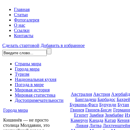
Главная
Статьи
Фотогалерея
О нас
Ссылки
Контакты
Сделать стартовой
Добавить в избранное
Страны мира
Города мира
Туризм
Национальная кухня
Погода в мире
Мировая история
Австралия
Австрия
Азербай
Мировая статистика
Бангладеш
Барбадос
Бахре
Достопримечательности
Буркина-Фасо
Бурунди
Бутан
Гвинея
Гвинея-Бисау
Германи
Города мира
Египет
Замбия
Зимбабве
Из
Кишинёв — не просто
Камерун
Канада
Катар
Кения
столица Молдавии, это
Ливия
Литва
Лихтенштей