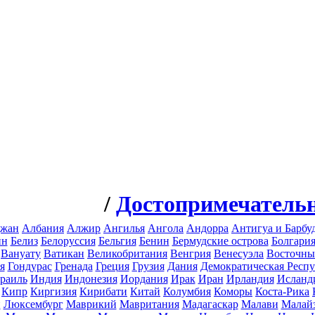
/
Достопримечатель
джан
Албания
Алжир
Ангилья
Ангола
Андорра
Антигуа и Барбу
йн
Белиз
Белоруссия
Бельгия
Бенин
Бермудские острова
Болгари
Вануату
Ватикан
Великобритания
Венгрия
Венесуэла
Восточны
я
Гондурас
Гренада
Греция
Грузия
Дания
Демократическая Респу
раиль
Индия
Индонезия
Иордания
Ирак
Иран
Ирландия
Исланд
Кипр
Киргизия
Кирибати
Китай
Колумбия
Коморы
Коста-Рика
н
Люксембург
Маврикий
Мавритания
Мадагаскар
Малави
Малай