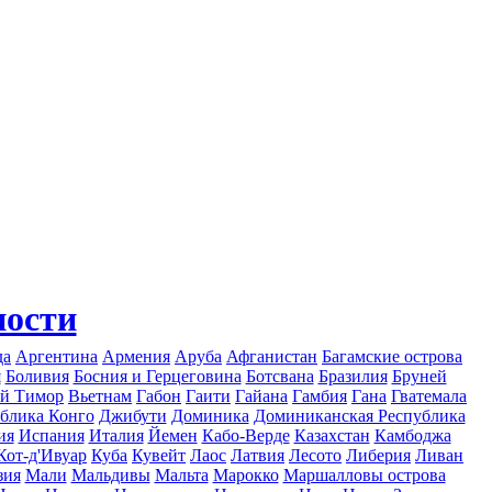
ности
да
Аргентина
Армения
Аруба
Афганистан
Багамские острова
я
Боливия
Босния и Герцеговина
Ботсвана
Бразилия
Бруней
й Тимор
Вьетнам
Габон
Гаити
Гайана
Гамбия
Гана
Гватемала
блика Конго
Джибути
Доминика
Доминиканская Республика
ия
Испания
Италия
Йемен
Кабо-Верде
Казахстан
Камбоджа
Кот-д'Ивуар
Куба
Кувейт
Лаос
Латвия
Лесото
Либерия
Ливан
зия
Мали
Мальдивы
Мальта
Марокко
Маршалловы острова