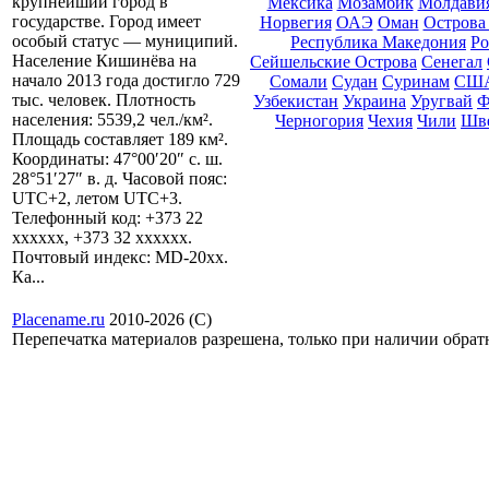
крупнейший город в
Мексика
Мозамбик
Молдави
государстве. Город имеет
Норвегия
ОАЭ
Оман
Острова
особый статус — муниципий.
Республика Македония
Ро
Население Кишинёва на
Сейшельские Острова
Сенегал
начало 2013 года достигло 729
Сомали
Судан
Суринам
СШ
тыс. человек. Плотность
Узбекистан
Украина
Уругвай
Ф
населения: 5539,2 чел./км².
Черногория
Чехия
Чили
Шв
Площадь составляет 189 км².
Координаты: 47°00′20″ с. ш.
28°51′27″ в. д. Часовой пояс:
UTC+2, летом UTC+3.
Телефонный код: +373 22
xxxxxx, +373 32 xxxxxx.
Почтовый индекс: MD-20xx.
Ка...
Placename.ru
2010-2026 (С)
Перепечатка материалов разрешена, только при наличии обра