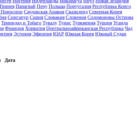
Нигер
Нигерия
Нидерланды
Никарагуа
Ниуэ
Новая Зеландия
Гвинея
Парагвай
Перу
Польша
Португалия
Республика Конго
и Принсипи
Саудовская Аравия
Свазиленд
Северная Корея
бия
Сингапур
Сирия
Словакия
Словения
Соломоновы Острова
Тринидад и Тобаго
Тувалу
Тунис
Туркмения
Турция
Уганда
ия
Франция
Хорватия
Центральноафриканская Республика
Чад
итрея
Эстония
Эфиопия
ЮАР
Южная Корея
Южный Судан
ы
Дата