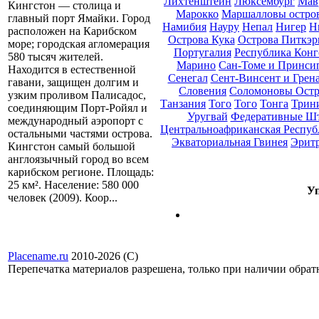
Лихтенштейн
Люксембург
Мав
Кингстон — столица и
Марокко
Маршалловы остро
главный порт Ямайки. Город
Намибия
Науру
Непал
Нигер
Н
расположен на Карибском
Острова Кука
Острова Питкэр
море; городская агломерация
Португалия
Республика Конг
580 тысяч жителей.
Марино
Сан-Томе и Принси
Находится в естественной
Сенегал
Сент-Винсент и Грен
гавани, защищен долгим и
Словения
Соломоновы Остр
узким проливом Палисадос,
Танзания
Того
Того
Тонга
Трини
соединяющим Порт-Ройял и
Уругвай
Федеративные Ш
международный аэропорт с
Центральноафриканская Респуб
остальными частями острова.
Экваториальная Гвинея
Эрит
Кингстон самый большой
англоязычный город во всем
карибском регионе. Площадь:
25 км². Население: 580 000
Уп
человек (2009). Коор...
Placename.ru
2010-2026 (С)
Перепечатка материалов разрешена, только при наличии обра