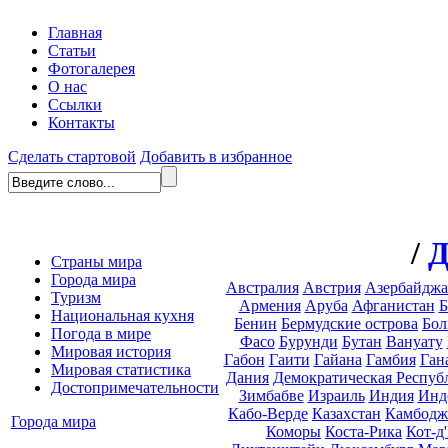
Главная
Статьи
Фотогалерея
О нас
Ссылки
Контакты
Сделать стартовой
Добавить в избранное
/
Д
Страны мира
Города мира
Австралия
Австрия
Азербайдж
Туризм
Армения
Аруба
Афганистан
Б
Национальная кухня
Бенин
Бермудские острова
Бол
Погода в мире
Фасо
Бурунди
Бутан
Вануату
Мировая история
Габон
Гаити
Гайана
Гамбия
Ган
Мировая статистика
Дания
Демократическая Респуб
Достопримечательности
Зимбабве
Израиль
Индия
Инд
Кабо-Верде
Казахстан
Камбодж
Города мира
Коморы
Коста-Рика
Кот-д