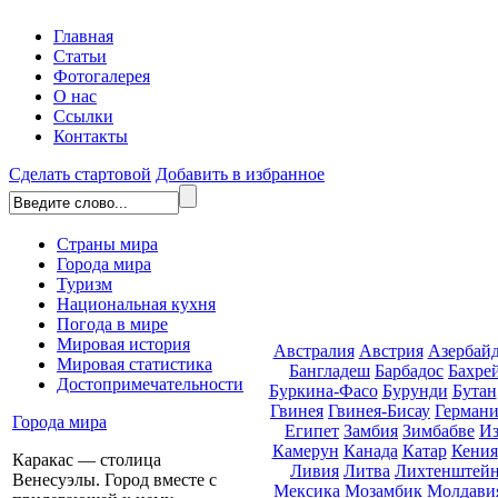
Главная
Статьи
Фотогалерея
О нас
Ссылки
Контакты
Сделать стартовой
Добавить в избранное
Страны мира
Города мира
Туризм
Национальная кухня
Погода в мире
Мировая история
Австралия
Австрия
Азербай
Мировая статистика
Бангладеш
Барбадос
Бахре
Достопримечательности
Буркина-Фасо
Бурунди
Бутан
Гвинея
Гвинея-Бисау
Германи
Города мира
Египет
Замбия
Зимбабве
Из
Камерун
Канада
Катар
Кения
Каракас — столица
Ливия
Литва
Лихтенштей
Венесуэлы. Город вместе с
Мексика
Мозамбик
Молдави