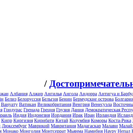
/
Достопримечатель
джан
Албания
Алжир
Ангилья
Ангола
Андорра
Антигуа и Барбу
йн
Белиз
Белоруссия
Бельгия
Бенин
Бермудские острова
Болгари
Вануату
Ватикан
Великобритания
Венгрия
Венесуэла
Восточн
я
Гондурас
Гренада
Греция
Грузия
Дания
Демократическая Респ
раиль
Индия
Индонезия
Иордания
Ирак
Иран
Ирландия
Исланд
Кипр
Киргизия
Кирибати
Китай
Колумбия
Коморы
Коста-Рика
н
Люксембург
Маврикий
Мавритания
Мадагаскар
Малави
Малай
я
Монако
Монголия
Монтсеррат
Мьянма
Намибия
Науру
Непал