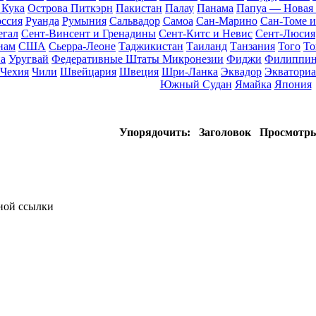
 Кука
Острова Питкэрн
Пакистан
Палау
Панама
Папуа — Новая 
оссия
Руанда
Румыния
Сальвадор
Самоа
Сан-Марино
Сан-Томе 
егал
Сент-Винсент и Гренадины
Сент-Китс и Невис
Сент-Люсия
нам
США
Сьерра-Леоне
Таджикистан
Таиланд
Танзания
Того
То
а
Уругвай
Федеративные Штаты Микронезии
Фиджи
Филиппи
Чехия
Чили
Швейцария
Швеция
Шри-Ланка
Эквадор
Экваториа
Южный Судан
Ямайка
Япония
Упорядочить:
Заголовок
Просмотр
тной ссылки