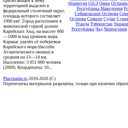
прилегающей к нему
Норвегия
ОАЭ
Оман
Острова
территорией выделен в
Республика Македония
Р
федеральный столичный округ,
Сейшельские Острова
Сен
площадь которого составляет
Острова
Сомали
Судан
Сури
1900 км². Город расположен в
Уганда
Узбекистан
Украин
живописной горной долине
Республика
Чад
Черногория
Карибских Анд, на высоте 900
—1000 м над уровнем моря.
Каракас удалён от побережья
Карибского моря (бассейн
Атлантического океана) в
среднем на 13—14 км.
Население: 3 051 000 человек
(2009). Координаты: 10...
Placename.ru
2010-2026 (С)
Перепечатка материалов разрешена, только при наличии обра