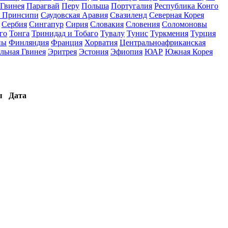
Гвинея
Парагвай
Перу
Польша
Португалия
Республика Конго
и Принсипи
Саудовская Аравия
Свазиленд
Северная Корея
Сербия
Сингапур
Сирия
Словакия
Словения
Соломоновы
го
Тонга
Тринидад и Тобаго
Тувалу
Тунис
Туркмения
Турция
ны
Финляндия
Франция
Хорватия
Центральноафриканская
льная Гвинея
Эритрея
Эстония
Эфиопия
ЮАР
Южная Корея
ы
Дата