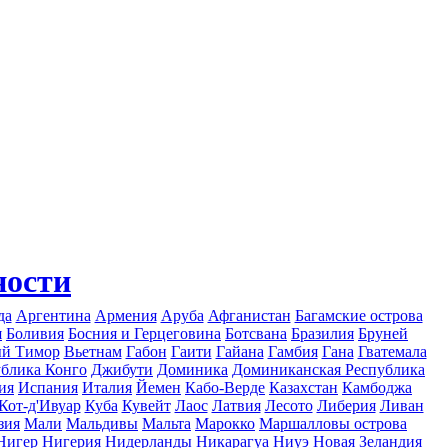
ности
да
Аргентина
Армения
Аруба
Афганистан
Багамские острова
я
Боливия
Босния и Герцеговина
Ботсвана
Бразилия
Бруней
ый Тимор
Вьетнам
Габон
Гаити
Гайана
Гамбия
Гана
Гватемала
ублика Конго
Джибути
Доминика
Доминиканская Республика
ия
Испания
Италия
Йемен
Кабо-Верде
Казахстан
Камбоджа
Кот-д'Ивуар
Куба
Кувейт
Лаос
Латвия
Лесото
Либерия
Ливан
зия
Мали
Мальдивы
Мальта
Марокко
Маршалловы острова
Нигер
Нигерия
Нидерланды
Никарагуа
Ниуэ
Новая Зеландия