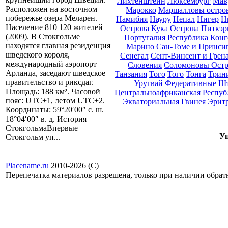
Лихтенштейн
Люксембург
Мав
Расположен на восточном
Марокко
Маршалловы остро
побережье озера Меларен.
Намибия
Науру
Непал
Нигер
Н
Население 810 120 жителей
Острова Кука
Острова Питкэр
(2009). В Стокгольме
Португалия
Республика Конг
находятся главная резиденция
Марино
Сан-Томе и Принси
шведского короля,
Сенегал
Сент-Винсент и Грен
международный аэропорт
Словения
Соломоновы Остр
Арланда, заседают шведское
Танзания
Того
Того
Тонга
Трини
правительство и риксдаг.
Уругвай
Федеративные Ш
Площадь: 188 км². Часовой
Центральноафриканская Респуб
пояс: UTC+1, летом UTC+2.
Экваториальная Гвинея
Эрит
Координаты: 59°20′00″ с. ш.
18°04′00″ в. д. История
СтокгольмаВпервые
Уп
Стокгольм уп...
Placename.ru
2010-2026 (С)
Перепечатка материалов разрешена, только при наличии обра