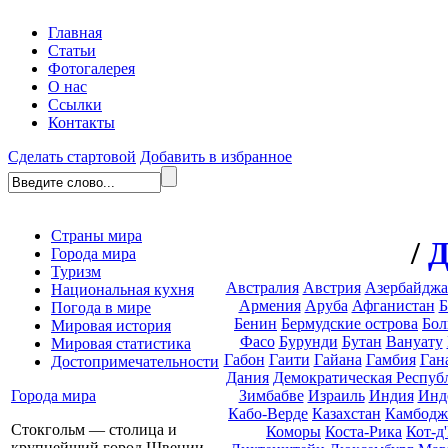
Главная
Статьи
Фотогалерея
О нас
Ссылки
Контакты
Сделать стартовой
Добавить в избранное
Страны мира
/
Д
Города мира
Туризм
Австралия
Австрия
Азербайдж
Национальная кухня
Армения
Аруба
Афганистан
Б
Погода в мире
Бенин
Бермудские острова
Бол
Мировая история
Фасо
Бурунди
Бутан
Вануату
Мировая статистика
Габон
Гаити
Гайана
Гамбия
Ган
Достопримечательности
Дания
Демократическая Респуб
Зимбабве
Израиль
Индия
Инд
Города мира
Кабо-Верде
Казахстан
Камбодж
Стокгольм — столица и
Коморы
Коста-Рика
Кот-д
крупнейший город Швеции.