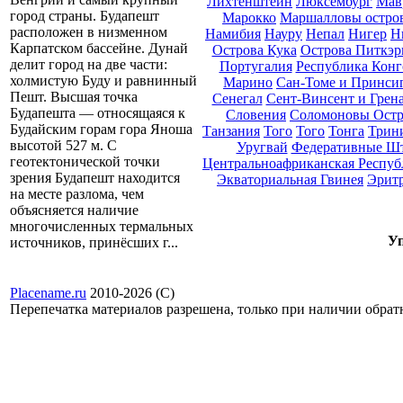
Лихтенштейн
Люксембург
Мав
город страны. Будапешт
Марокко
Маршалловы остро
расположен в низменном
Намибия
Науру
Непал
Нигер
Н
Карпатском бассейне. Дунай
Острова Кука
Острова Питкэр
делит город на две части:
Португалия
Республика Конг
холмистую Буду и равнинный
Марино
Сан-Томе и Принси
Пешт. Высшая точка
Сенегал
Сент-Винсент и Грен
Будапешта — относящаяся к
Словения
Соломоновы Остр
Будайским горам гора Яноша
Танзания
Того
Того
Тонга
Трини
высотой 527 м. С
Уругвай
Федеративные Ш
геотектонической точки
Центральноафриканская Респуб
зрения Будапешт находится
Экваториальная Гвинея
Эрит
на месте разлома, чем
объясняется наличие
многочисленных термальных
Уп
источников, принёсших г...
Placename.ru
2010-2026 (С)
Перепечатка материалов разрешена, только при наличии обра