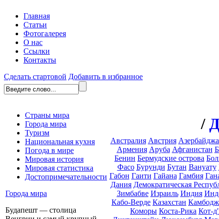
Главная
Статьи
Фотогалерея
О нас
Ссылки
Контакты
Сделать стартовой
Добавить в избранное
Страны мира
/
Д
Города мира
Туризм
Австралия
Австрия
Азербайдж
Национальная кухня
Армения
Аруба
Афганистан
Б
Погода в мире
Бенин
Бермудские острова
Бол
Мировая история
Фасо
Бурунди
Бутан
Вануату
Мировая статистика
Габон
Гаити
Гайана
Гамбия
Ган
Достопримечательности
Дания
Демократическая Респуб
Зимбабве
Израиль
Индия
Инд
Города мира
Кабо-Верде
Казахстан
Камбодж
Будапешт — столица
Коморы
Коста-Рика
Кот-д
Венгрии и самый крупный