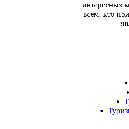
интересных м
всем, кто пр
яв
Т
Туриз