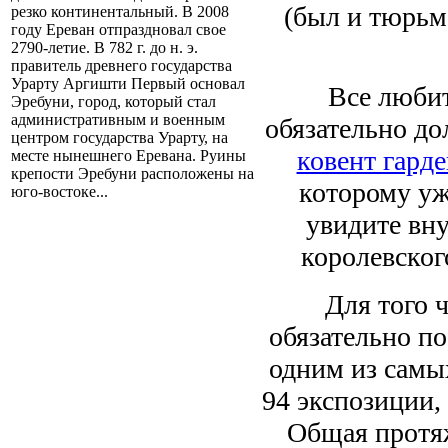
(был и тюрьм
резко континентальный. В 2008
году Ереван отпраздновал свое
2790-летие. В 782 г. до н. э.
правитель древнего государства
Урарту Аргишти Первый основал
Все любит
Эребуни, город, который стал
административным и военным
обязательно д
центром государства Урарту, на
ковент гарде
месте нынешнего Еревана. Руины
крепости Эребуни расположены на
которому уже
юго-востоке...
увидите вну
королевског
Для того 
обязательно по
одним из самы
94 экспозиции,
Общая протяж