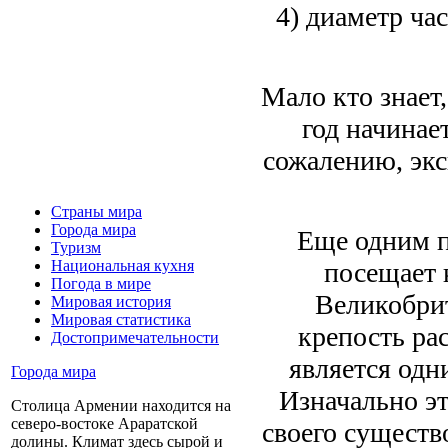
4) диаметр час
Мало кто знает
год начинае
сожалению, экс
Страны мира
Города мира
Еще одним п
Туризм
посещает 
Национальная кухня
Погода в мире
Великобрит
Мировая история
Мировая статистика
крепость ра
Достопримечательности
является одн
Города мира
Изначально эт
Столица Армении находится на
северо-востоке Араратской
своего существ
долины. Климат здесь сырой и