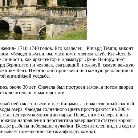
жения» 1710-1740 годов. Его владелец - Ричард Темпл, виконт
рием, убежденным вигом, масоном и членом клуба Кит-Кэт. В
е личности, как архитектор и драматург Джон Ванбру, поэт
орд Берлингтон и человек, сыгравший, пожалуй, самую важную
удожник» Кент. Именно они произвели пейзажную революцию в
той английской усадьбе.
ись около 30 лет. Сначала был построен замок, а потом дворец,
 исключительным мастерством.
овый пейзаж с полями и пастбищами, а торжественный южный
воды озера. Фасады солнечного цвета простираются на 300 м -
 стал центром композиции парка. Перед ним с севера и юга
 южном направлении перспектива завершается статуей короля
рельефе разбиты небольшие лужайки. Восхитителен вид на сад из
низывает помещения сквозь анфиладу комнат.