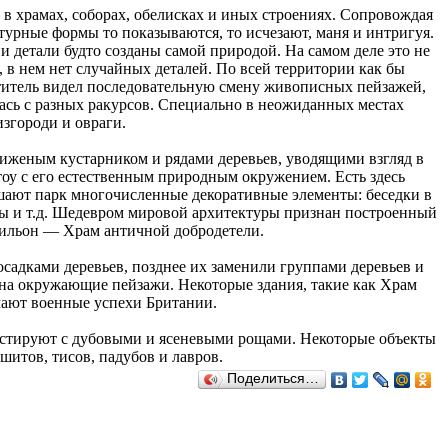
 храмах, соборах, обелисках и иных строениях. Сопровождая
турные формы то показываются, то исчезают, маня и интригуя.
и детали будто созданы самой природой. На самом деле это не
, в нем нет случайных деталей. По всей территории как бы
етитель видел последовательную смену живописных пейзажей,
лась с разных ракурсов. Специально в неожиданных местах
изгороди и овраги.
иженым кустарником и рядами деревьев, уводящими взгляд в
оу с его естественным природным окружением. Есть здесь
ашают парк многочисленные декоративные элементы: беседки в
ры и т.д. Шедевром мировой архитектуры признан построенный
ильон — Храм античной добродетели.
садками деревьев, позднее их заменили группами деревьев и
а на окружающие пейзажи. Некоторые здания, такие как Храм
чают военные успехи Британии.
астируют с дубовыми и ясеневыми рощами. Некоторые объекты
шитов, тисов, падубов и лавров.
Поделиться…