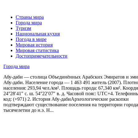
Страны мира
Города мира
Туризм
Национальная кухня
Погода в мире
Мировая история
Мировая статистика
Достопримечательности
Города мира
Абу-даби — столица Объединённых Арабских Эмиратов и эми
Абу-даби. Население города — 1 463 491 житель (2007). Плотн
населения: 293,94 чел./км². Площадь города: 67,340 км². Коорд
24°28′41″ с. ш. 54°22′07″ в. д. Часовой пояс: UTC+4. Телефонн
код: (+971) 2. История Абу-дабиАрхеологические раскопки
подтверждают существование поселения на территории города 
тысячелетии до н.э. Н...