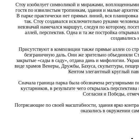
Стоу изобилует символикой и миражами, воплощенными в
гостя по извилистым тропинкам, здания и малые архитек
В парке практически нет прямых линий, вся планировка 
так. Стоу создавался исключительно руками человека
невзначай намечался маршрут, следуя по которому, пос
аллей, перспектив. Одна и та же постройка открыва
создавались 
Присутствуют в композиции также прямые аллеи со стр
безграничную даль. Они же зрительно объединяли Ст
закрытые «сады в саду», отдана дань и мифологии. Укр
виде храмов Венеры, Дружбы, Бахуса, скульптуры, пеще
Кентом элегантный круглый пав
Сначала граница парка была обозначена регулярными по
кустарников, в результате чего открылась перспектив
Согласия и Победы, отме
Потрясающие по своей масштабности, здания ярко контр
оказались в окружении сам