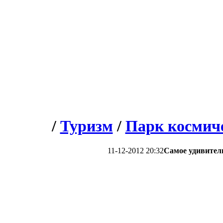
/
Туризм
/
Парк космич
11-12-2012 20:32
Самое удивител