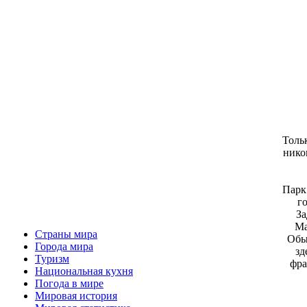
Толь
нико
Парк
г
За
Ма
Страны мира
Обы
Города мира
зд
Туризм
фра
Национальная кухня
Погода в мире
Мировая история