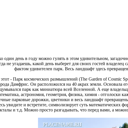
ко один день в году можно гулять в этом удивительном, загадочн
гда не угадаешь, какой день выберет для своих гостей владелец с
фактом удивителен парк. Весь ландшафт здесь превращен 
 этот - Парк космических размышлений (The Garden of Cosmic Spe
орода Дамфрис. Он расположился на 40 акрах земли. Основала ег
думывался парк как миниатюра всей Вселенной. А еще владельц
тематика, астрономия, геометрия, физика, химия - отголоски ка
чные парковые дорожки, цветники и весь ландшафт превращены в
есь увидите и встретите, символизирует суть математических ф
кталы и т.д. Можно просто разгадывать, что перед вами, а мож