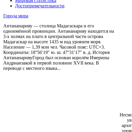
Мировая статистика
Достопримечательности
Города мира
Антананариву — столица Мадагаскара и его
одноимённой провинции. Антананариву находится на
3-х холмах на плато в центральной части острова
Мадагаскар на высоте 1435 м над уровнем моря.
Население — 1,39 млн чел. Часовой пояс: UTC+3.
Координаты: 18°56′19″ ю. ш. 47°31′17″ в. д. История
АнтананаривуГород был основан королём Имерины
Андрианзакой в первой половине XVII века. В
переводе с местного языка...
Несмо
ув
архи
уров