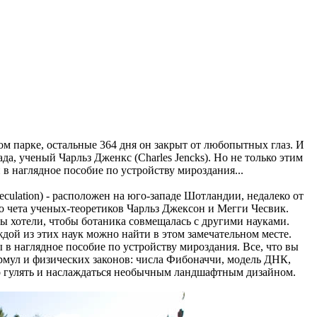
ом парке, остальные 364 дня он закрыт от любопытных глаз. И
ада, ученый Чарльз Дженкс (Charles Jencks). Но не только этим
в наглядное пособие по устройству мироздания...
culation) - расположен на юго-западе Шотландии, недалеко от
о чета ученых-теоретиков Чарльз Джексон и Мегги Чесвик.
ы хотели, чтобы ботаника совмещалась с другими науками.
ждой из этих наук можно найти в этом замечательном месте.
 наглядное пособие по устройству мироздания. Все, что вы
ормул и физических законов: числа Фибоначчи, модель ДНК,
но гулять и наслаждаться необычным ландшафтным дизайном.