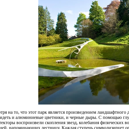
тря на то, что этот парк является произведением ландшафтного 
идеть и алюминиевые цветники, и черные дыры. С помощью глу
текторы воспроизвели скопления звезд, колебания физических во
ней, напоминающих лестницу. Каждая ступень символизирует оп