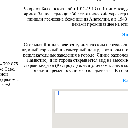
Во время Балканских войн 1912-1913 гг. Янину, вход
армия. За последующие 30 лет этнический характер
пришли греческие беженцы из Анатолии, а в 1943 
веками проживавшее на этих
Ян
Стильная Янина является туристическим перевалоч
шумный торговый и культурный центр, в котором пр
развлекательные заведения в городе. Янина располож
Памвотис), и из города открывается вид на высо
— 792 875
старый квартал (Кастро) с узкими улочками. Здесь
ке Саве,
эпохи и времен османского владычества. В горо
чной
) рядом с
Ка
UTC+2.