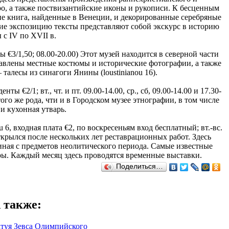
ро, а также поствизантийские иконы и рукописи. К бесценным
ие книга, найденные в Венеции, и декорированные серебряные
е экспозицию тексты представляют собой экскурс в историю
с IV по XVII в.
ы €3/1,50; 08.00-20.00) Этот музей находится в северной части
ставлены местные костюмы и исторические фотографии, а также
алесы из синагоги Янины (loustinianou 16).
нты €2/1; вт., чт. и пт. 09.00-14.00, ср., сб, 09.00-14.00 и 17.30-
го же рода, чти и в Городском музее этнографии, в том числе
и кухонная утварь.
u 6, входная плата €2, по воскресеньям вход бесплатный; вт.-вс.
ткрылся после нескольких лет реставрационных работ. Здесь
чиная с предметов неолитического периода. Самые известные
ы. Каждый месяц здесь проводятся временные выставки.
Поделиться…
 также
:
туя Зевса Олимпийского