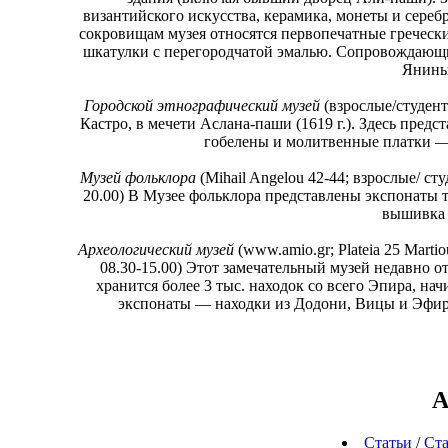
византийского искусства, керамика, монеты и сереб
сокровищам музея относятся первопечатные греческ
шкатулки с перегородчатой эмалью. Сопровождающи
Янины 
Городской этнографический музей
(взрослые/студент
Кастро, в мечети Аслана-паши (1619 г.). Здесь пред
гобелены и молитвенные платки — т
Музей фольклора
(Mihail Angelou 42-44; взрослые/ студе
20.00) В Музее фольклора представлены экспонаты то
вышивка 
Археологический музей
(www.amio.gr; Plateia 25 Martio
08.30-15.00) Этот замечательный музей недавно о
хранится более 3 тыс. находок со всего Эпира, на
экспонаты — находки из Додони, Вицы и Эфир
А
Статьи
/
Ста