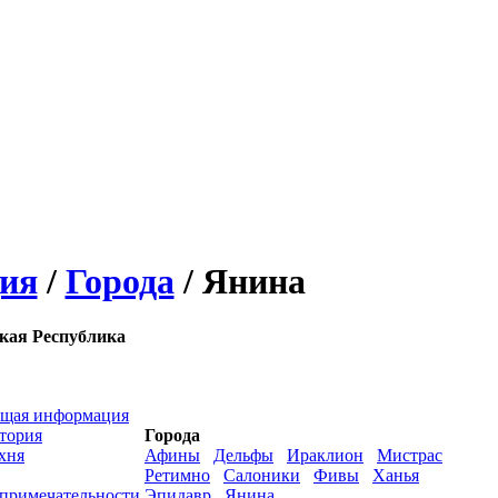
ия
/
Города
/ Янина
кая Республика
щая информация
тория
Города
хня
Афины
Дельфы
Ираклион
Мистрас
Ретимно
Салоники
Фивы
Ханья
примечательности
Эпидавр
Янина