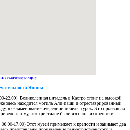
ть увеличенную карту
ечательности Янины
 20.00-22.00). Великолепная цитадель в Кастро стоит на высокой
акже здесь находится могила Али-паши и отреставрированный
оду, в ознаменование очередной победы турок. Это произошло
привело к тому, что христиане были изгнаны из крепости.
вс. 08.00-17.00) Этот музей примыкает к крепости и занимает два
десь представлены произведения раннехристианского и