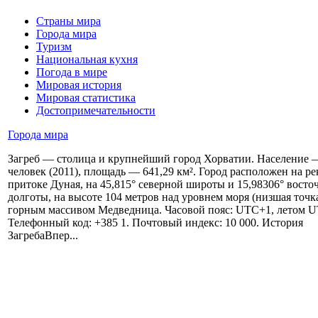
Страны мира
Города мира
Туризм
Национальная кухня
Погода в мире
Мировая история
Мировая статистика
Достопримечательности
Города мира
Загреб — столица и крупнейший город Хорватии. Население 
человек (2011), площадь — 641,29 км². Город расположен на ре
притоке Дуная, на 45,815° северной широты и 15,98306° восто
долготы, на высоте 104 метров над уровнем моря (низшая точка
горным массивом Медведница. Часовой пояс: UTC+1, летом 
Телефонный код: +385 1. Почтовый индекс: 10 000. История
ЗагребаВпер...