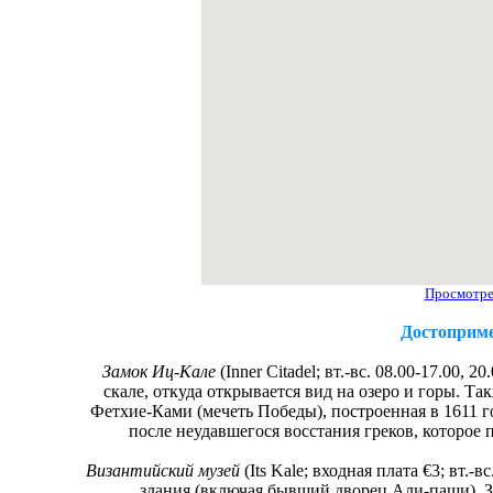
Просмотре
Достоприм
Замок Иц-Кале
(Inner Citadel; вт.-вс. 08.00-17.00,
скале, откуда открывается вид на озеро и горы. Т
Фетхие-Ками (мечеть Победы), построенная в 1611 г
после неудавшегося восстания греков, которое 
Византийский музей
(Its Kale; входная плата €3; вт.-
здания (включая бывший дворец Али-паши). З