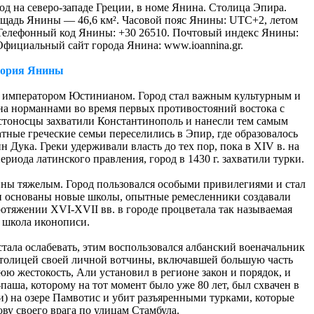
род на северо-западе Греции, в номе Янина. Столица Эпира.
лощадь Янины — 46,6 км². Часовой пояс Янины: UTC+2, летом
д. Телефонный код Янины: +30 26510. Почтовый индекс Янины:
фициальный сайт города Янина: www.ioannina.gr.
тория Янины
м императором Юстинианом. Город стал важным культурным и
ена норманнами во время первых противостояний востока с
рестоносцы захватили Константинополь и нанесли тем самым
ные греческие семьи переселились в Эпир, где образовалось
 Дука. Греки удерживали власть до тех пор, пока в XIV в. на
ериода латинского правления, город в 1430 г. захватили турки.
ины тяжелым. Город пользовался особыми привилегиями и стал
ли основаны новые школы, опытные ремесленники создавали
ротяжении XVI-XVII вв. в городе процветала так называемая
 школа иконописи.
стала ослабевать, этим воспользовался албанский военачальник
 столицей своей личной вотчины, включавшей большую часть
ю жестокость, Али установил в регионе закон и порядок, и
-паша, которому на тот момент было уже 80 лет, был схвачен в
) на озере Памвотис и убит разъяренными турками, которые
ву своего врага по улицам Стамбула.