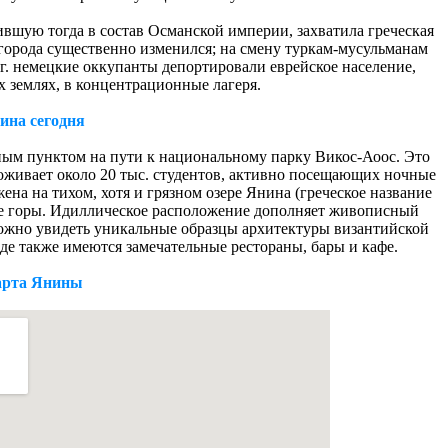
ившую тогда в состав Османской империи, захватила греческая
 города существенно изменился; на смену туркам-мусульманам
г. немецкие оккупанты депортировали еврейское население,
 землях, в концентрационные лагеря.
ина сегодня
ным пунктом на пути к национальному парку Викос-Аоос. Это
оживает около 20 тыс. студентов, активно посещающих ночные
ена на тихом, хотя и грязном озере Янина (греческое название
кие горы. Идиллическое расположение дополняет живописный
 можно увидеть уникальные образцы архитектуры византийской
де также имеются замечательные рестораны, бары и кафе.
рта Янины