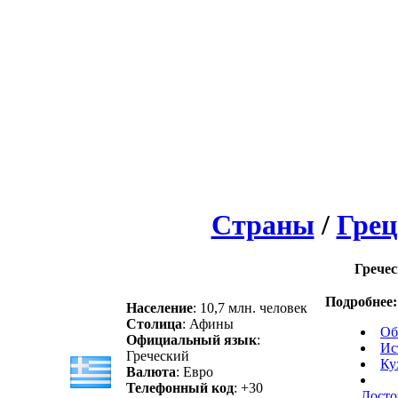
Страны
/
Грец
Гречес
Подробнее:
Население
: 10,7 млн. человек
Столица
: Афины
Об
Официальный язык
:
Ис
Греческий
Ку
Валюта
: Евро
Телефонный код
: +30
Досто