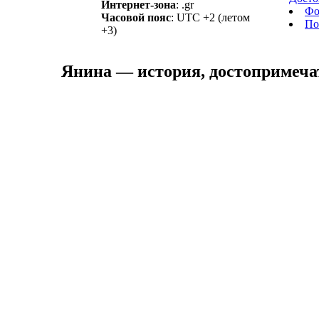
Интернет-зона
: .gr
Фо
Часовой пояс
: UTC +2 (летом
По
+3)
Янина — история, достопримечат