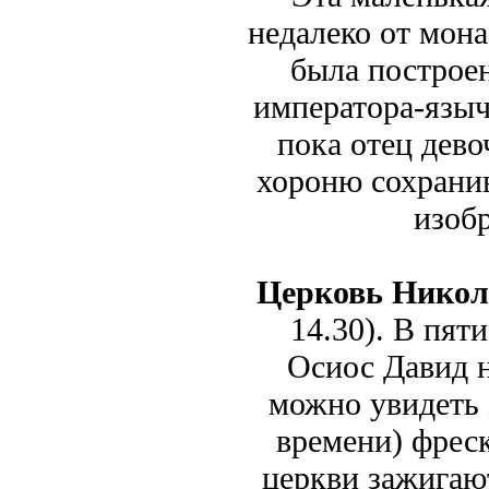
недалеко от мон
была построе
императора-языч
пока отец дево
хороню сохранив
изоб
Церковь Никол
14.30). В пят
Осиос Давид н
можно увидеть 
времени) фреск
церкви зажигаю