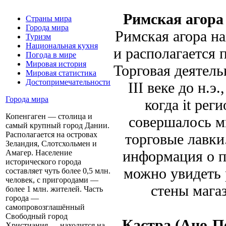
Римская агора
Страны мира
Города мира
Римская агора на
Туризм
Национальная кухня
и располагается 
Погода в мире
Мировая история
Торговая деятель
Мировая статистика
Достопримечательности
III веке до н.э
Города мира
когда it ре
Копенгаген — столица и
совершалось м
самый крупный город Дании.
Располагается на островах
торговые лавки
Зеландия, Слотсхольмен и
информация о п
Амагер. Население
исторического города
можно увидеть 
составляет чуть более 0,5 млн.
человек, с пригородами —
стены мага
более 1 млн. жителей. Часть
города —
самопровозглашённый
Свободный город
Кастра (Ано-П
Христиания — находится на