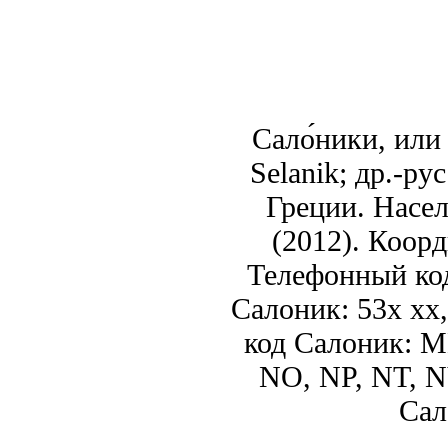
Сало́ники, или
Selanik; др.-р
Греции. Насел
(2012). Коорд
Телефонный код
Салоник: 53x xx,
код Салоник: 
NO, NP, NT, N
Сал