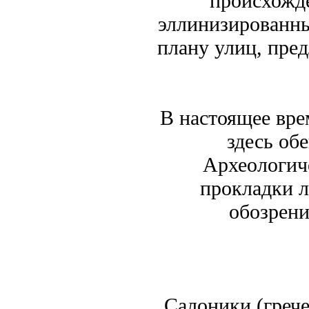
происхожде
эллинизированны
плану улиц, пре
В настоящее вре
здесь об
Археологич
прокладки л
обозрени
Салоники (греч