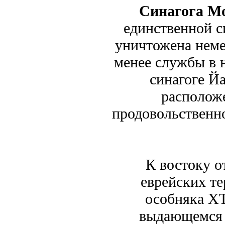
Синагога М
единственной с
уничтожена неме
менее службы в 
синагоге Йа
располож
продовольственн
К востоку о
еврейских т
особняка ХТ
выдающемся п