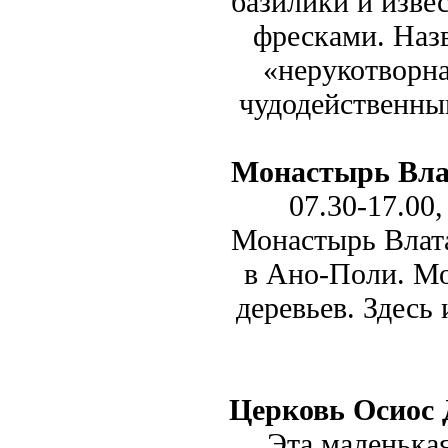
базилики и изве
фресками. Назв
«нерукотворная
чудодейственны
Монастырь Вла
07.30-17.00,
Монастырь Влата
в Ано-Поли. Мо
деревьев. Здесь
Церковь Осиос 
Эта маленькая