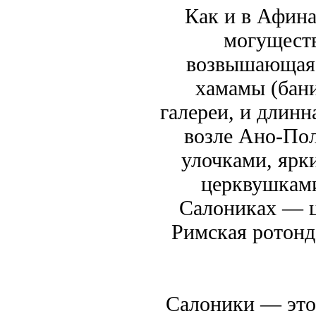
Как и в Афина
могуществ
возвышающаяс
хамамы (бани
галереи, и длинн
возле Ано-Пол
улочками, яр
церквушками
Салониках — ц
Римская ротонд
Салоники — это 