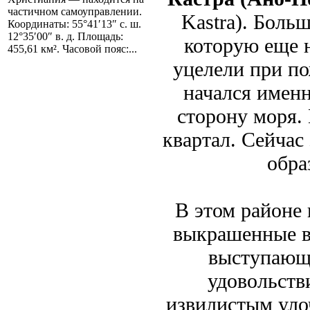
частичном самоуправлении.
Kastra). Боль
Координаты: 55°41′13″ с. ш.
12°35′00″ в. д. Площадь:
которую еще 
455,61 км². Часовой пояс:...
уцелели при по
начался именн
сторону моря.
квартал. Сейчас
обра
В этом районе 
выкрашенные в 
выступающ
удовольств
извилистым уло