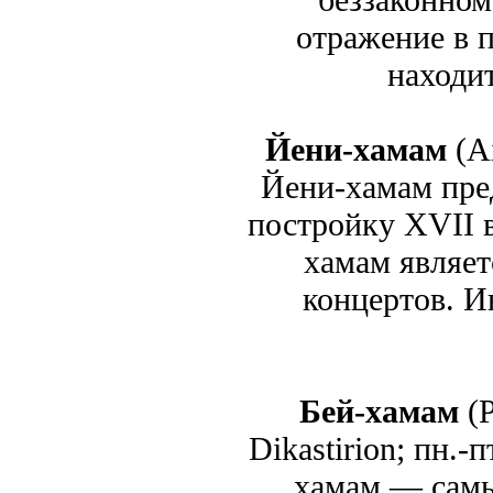
отражение в п
находи
Йени-хамам
(Ai
Йени-хамам пре
постройку XVII в
хамам являет
концертов. И
Бей-хамам
(P
Dikastirion; пн.-п
хамам — самы