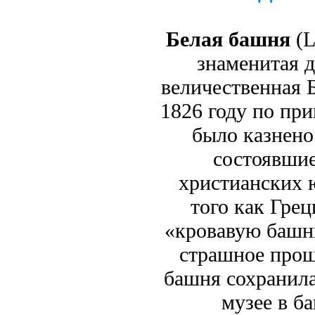
Белая башня
(L
знаменитая 
величественная 
1826 году по при
было казнено
состоявшие
христианских 
того как Грец
«кровавую башню
страшное прош
башня сохранила
музее в б