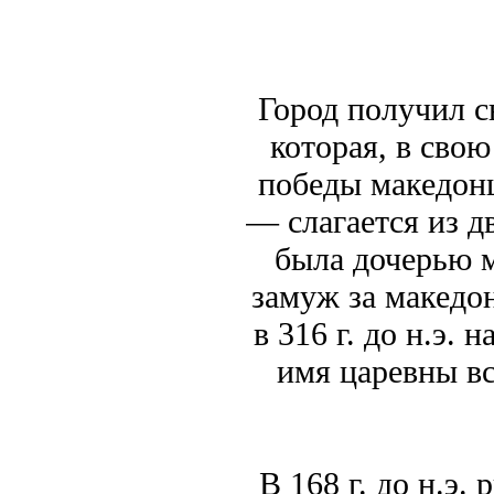
Город получил с
которая, в свою
победы македон
— слагается из д
была дочерью м
замуж за македо
в 316 г. до н.э. 
имя царевны вс
В 168 г. до н.э