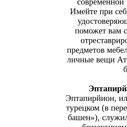
современной
Имейте при себ
удостоверяю
поможет вам с
отреставрир
предметов мебел
личные вещи Ата
Эптапирй
Эптапирйион, ил
турецком (в пере
башен»), служи
беззаконно