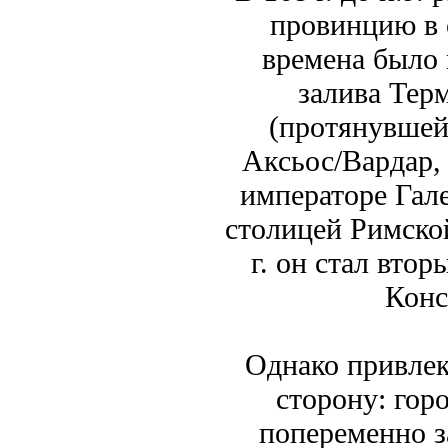
провинцию в с
времена было 
залива Терм
(протянувшейс
Аксьос/Вардар, 
императоре Гал
столицей Римско
г. он стал вто
Конс
Однако привлек
сторону: гор
попеременно з