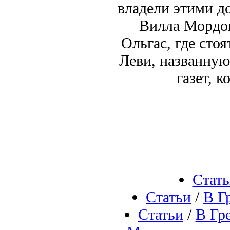
владели этими д
Вилла Мордок 
Ольгас, где сто
Леви, названную 
газет, 
Стать
Статьи
/
В Г
Статьи
/
В Гр