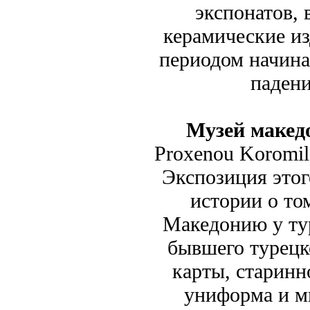
экспонатов,
керамические из
периодом начина
падени
Музей макед
Proxenou Koromila 
Экспозиция этог
истории о то
Македонию у тур
бывшего турецко
карты, старинн
униформа и м