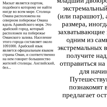
младший двоюро
Маскат является портом,
экстремальный
подобного которому не найти
нигде во всем мире. Столица
(или парашют), 
Омана расположена на
северном побережье Омана
размера, иногд
вдоль Аравийского моря. Это
арабский город, который
захватывающие 
расположен на побережье
Оманского залива. Население
одним из сам
этого города составляет около
экстремальных в
1091000. Арабский язык
является официальным языком
получите над
страны Оман, и соответственно
на нем говорит большинство
отправиться на
жителей столицы. Английский,
бел...
для начи
Путешеству
познакомят 
предлагает ос