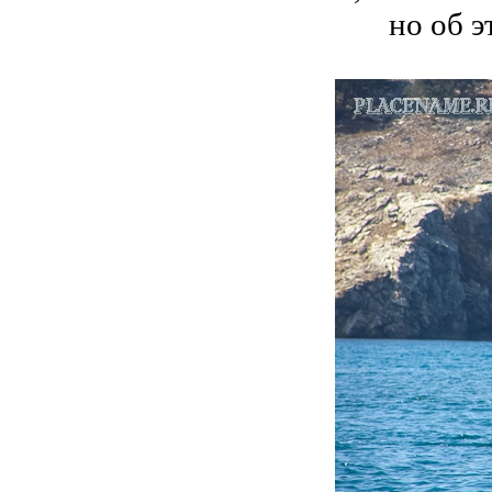
но об э