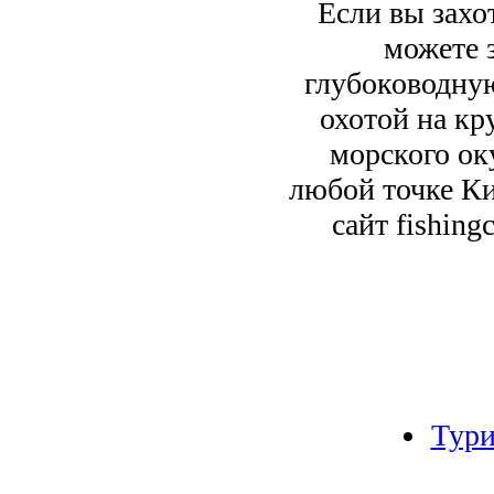
Если вы захо
можете 
глубоководну
охотой на кр
морского оку
любой точке Ки
сайт fishin
Тур