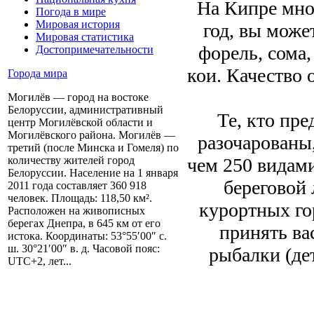
На Кипре мно
Погода в мире
Мировая история
год, вы может
Мировая статистика
форель, сома,
Достопримечательности
кои. Качество 
Города мира
Могилёв — город на востоке
Белоруссии, административный
Те, кто пре
центр Могилёвской области и
Могилёвского района. Могилёв —
разочарованы,
третий (после Минска и Гомеля) по
чем 250 видам
количеству жителей город
Белоруссии. Население на 1 января
береговой 
2011 года составляет 360 918
человек. Площадь: 118,50 км².
курортных го
Расположен на живописных
берегах Днепра, в 645 км от его
принять вас
истока. Координаты: 53°55′00″ с.
ш. 30°21′00″ в. д. Часовой пояс:
рыбалки (де
UTC+2, лет...