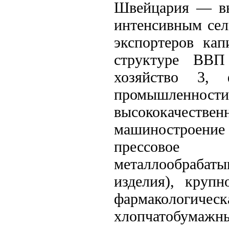
Швейцария — выс
интенсивным сел
экспортеров ка
структуре ВВП
хозяйство 3,
промышленности 
высококачеств
машиностроени
прессовое 
металлообрабат
изделия), крупн
фармакологи
хлопчатобумажны