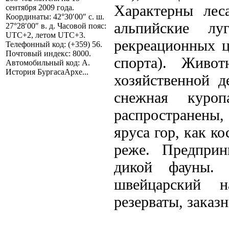
Характерны лес
сентября 2009 года.
Координаты: 42°30′00″ с. ш.
альпийские л
27°28′00″ в. д. Часовой пояс:
UTC+2, летом UTC+3.
рекреационных ц
Телефонный код: (+359) 56.
Почтовый индекс: 8000.
спорта). Живо
Автомобильный код: А.
История БургасаАрхе...
хозяйственной д
снежная куро
распространены,
яруса гор, как ко
реже. Предпри
дикой фауны. 
швейцарский н
резерваты, заказ