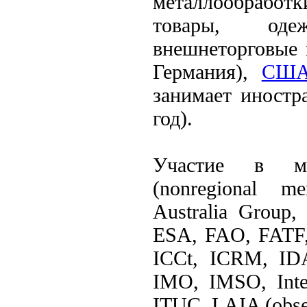
металлообработки
товары, одеж
внешнеторговые 
Германия),
СШ
занимает иностр
год).
Участие в ме
(nonregional m
Australia Grou
ESA, FAO, FATF,
ICCt, ICRM, ID
IMO, IMSO, Inte
ITUC, LAIA (ob