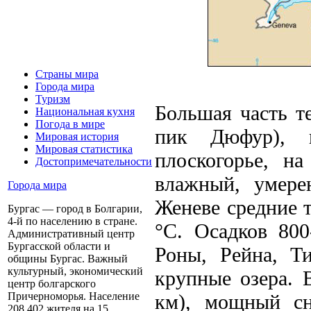
Страны мира
Города мира
Туризм
Большая часть т
Национальная кухня
Погода в мире
пик Дюфур), 
Мировая история
Мировая статистика
плоскогорье, н
Достопримечательности
влажный, умере
Города мира
Женеве средние 
Бургас — город в Болгарии,
4-й по населению в стране.
°С. Осадков 800
Административный центр
Бургасской области и
Роны, Рейна, Ти
общины Бургас. Важный
культурный, экономический
крупные озера. 
центр болгарского
км), мощный сн
Причерноморья. Население
208 402 жителя на 15