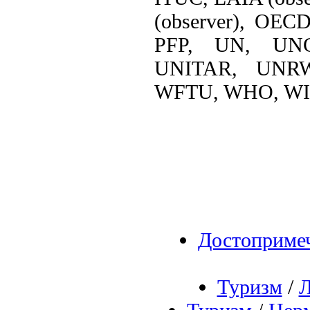
(observer), OEC
PFP, UN, UN
UNITAR, UNR
WFTU, WHO, WI
Достоприме
Туризм
/
Л