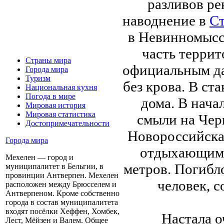
разливов ре
наводнение в
Ст
в Невинномысс
часть террит
Страны мира
официальным да
Города мира
Туризм
без крова. В ст
Национальная кухня
Погода в мире
дома. В нача
Мировая история
Мировая статистика
смыли на Чер
Достопримечательности
Новороссийска 
Города мира
отдыхающими.
Мехелен — город и
метров. Погибл
муниципалитет в Бельгии, в
провинции Антверпен. Мехелен
человек, 
расположен между Брюсселем и
Антверпеном. Кроме собственно
города в состав муниципалитета
входят посёлки Хеффен, Хомбек,
Настала о
Лест, Мёйзен и Валем. Общее