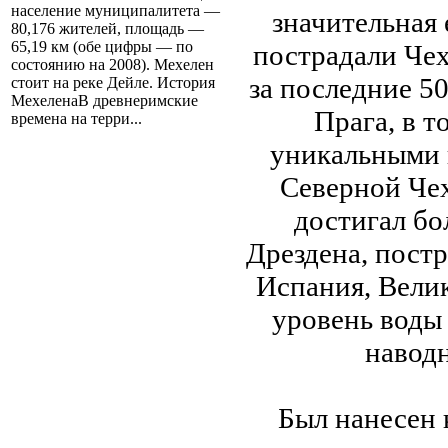
население муниципалитета —
значительная 
80,176 жителей, площадь —
65,19 км (обе цифры — по
пострадали Чех
состоянию на 2008). Мехелен
за последние 5
стоит на реке Дейле. История
МехеленаВ древнеримские
Прага, в т
времена на терри...
уникальными 
Северной Чех
достигал бол
Дрездена, постр
Испания, Вели
уровень воды 
наводн
Был нанесен 