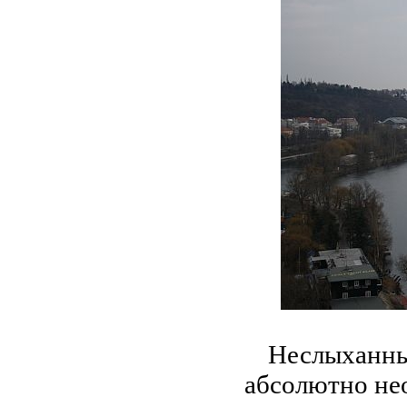
Неслыханны
абсолютно нео