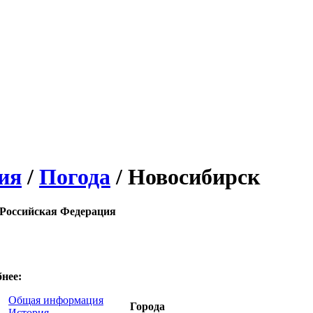
ия
/
Погода
/ Новосибирск
Российская Федерация
нее:
Общая информация
Города
История