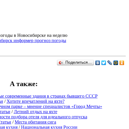
погоды в Новосибирске на неделю
Поделиться…
А также
:
ые современные здания в странах бывшего СССР
ьи
/
Хотите впечатлений на яхте?
чном парке – мнение специалистов «Город Мечты»
татьи
/
Летний отдых на яхте
ости подбора отеля для идеального отпуска
татьи
/
Места обитания сига
ая кухня
/
Национальная кухня России