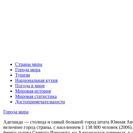
Страны мира
Города мира
Туризм
Национальная кухня
Погода в мире
Мировая история
Мировая статистика
Достопримечательности
Города мира
Аделаида — столица и самый большой город штата Южная Авс
величине город страны, с населением 1 138 800 человек (2006)
берегу залива Святого Винсента, на Аделаидских равнинах, к 