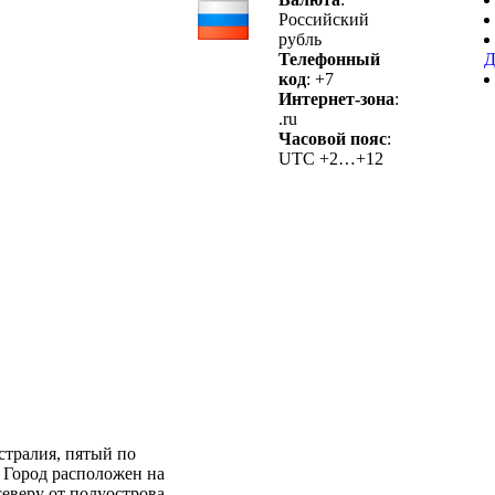
Российский
рубль
Телефонный
Д
код
: +7
Интернет-зона
:
.ru
Часовой пояс
:
UTC +2…+12
тралия, пятый по
. Город расположен на
северу от полуострова