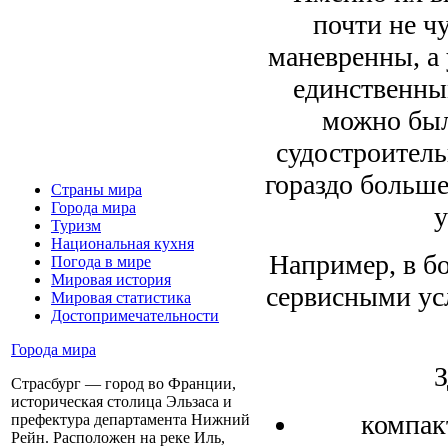
почти не чу
маневренны, а 
единственны
можно был
судостроитель
гораздо больше
Страны мира
Города мира
у
Туризм
Национальная кухня
Например, в б
Погода в мире
Мировая история
сервисными ус
Мировая статистика
Достопримечательности
Города мира
З
Страсбург — город во Франции,
историческая столица Эльзаса и
компак
префектура департамента Нижний
Рейн. Расположен на реке Иль,