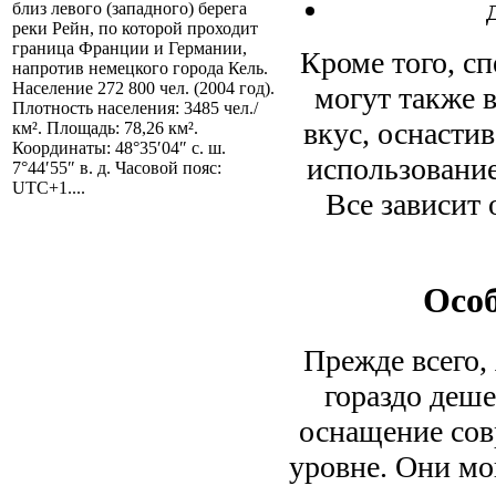
близ левого (западного) берега
реки Рейн, по которой проходит
граница Франции и Германии,
Кроме того, с
напротив немецкого города Кель.
Население 272 800 чел. (2004 год).
могут также 
Плотность населения: 3485 чел./
вкус, оснасти
км². Площадь: 78,26 км².
Координаты: 48°35′04″ с. ш.
использовани
7°44′55″ в. д. Часовой пояс:
UTC+1....
Все зависит 
Особ
Прежде всего,
гораздо деш
оснащение сов
уровне. Они мо