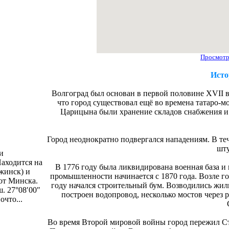
Просмотр
Исто
Волгоград был основан в первой половине XVII 
что город существовал ещё во времена татаро-
Царицына были хранение складов снабжения и 
Город неоднократно подвергался нападениям. В т
шту
и
аходится на
В 1776 году была ликвидирована военная база и
жинск) и
промышленности начинается с 1870 года. Возле 
от Минска.
году начался строительный бум. Возводились жил
ш. 27°08′00″
построен водопровод, несколько мостов через 
очто...
Во время Второй мировой войны город пережил Ст