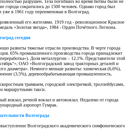
полностью разрушен. Тела погибших во время битвы были не
е города сократилось до 1500 человек. Однако город был
и уже в 1961 году переименован в Волгоград.
проявленный его жителями. 1919 год - революционное Красное
медаль «Золотая звезда», 1984 - Орден Почётного Легиона.
гоград сегодня
шо развиты тяжелые отрасли производства. В черте города
нция. 65% промышленного производства города принадлежит
ереработка»). Доля металлургии – 12,1%. Представители этой
ктябрь“», ОАО «Волгоградский завод тракторных деталей и
го диаметра». Немного меньше развиты: химическая (6,6%),
оение (3,5%), деревообрабатывающая промышленность.
скоростным трамваем, городской электричкой, троллейбусами,
 и маршрутными такси.
й вокзал, речной вокзал и автовокзал. Недалеко от города
ународный аэропорт Гумрак.
ательности Волгограда
ь выступление Волгоградского академического симфонического