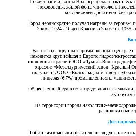
По окончанию войны Волгоград был практически 
похоронены, жилой фонд уничтожен. Населени
восстановлен достаточно быстро 
Город неоднократно получал награды за героизм, 
Знамя, 1924 - Орден Красного Знамени, 1965 - 
Вол
Волгоград – крупный промышленный центр. Хоро
находится крупнейшая в Европе гидроэлектроста
топливной отрасли (ООО «Лукойл-Волгограднефтеп
отрасли: «Металлургический завод „Красный О
нормалей», ООО «Волгоградский завод труб мало
пищевая (6,7%) промышленность, машиностр
Общественный транспорт представлен трамваями, 
автобусами
На территории города находятся железнодорожны
расположен межд
Достопримеч
Любителям классики обязательно следует посетит