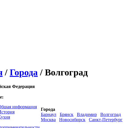
я
/
Города
/ Волгоград
йская Федерация
е:
Общая информация
Города
История
Барнаул
Брянск
Владимир
Волгоград
Кухня
Москва
Новосибирск
Санкт-Петербург
топримечательности