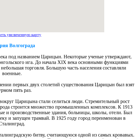
еть увеличенную карту
рия Волгограда
века под названием Царицын. Некоторые ученые утверждают,
монгольского ига. До начала XIX века основными функциями
небольшая торговля. Большую часть населения составляли
военные.
ечении первых двух столетий существования Царицын был взят
рмом пять раз.
 вокруг Царицына стали селиться люди. Стремительный рост
города строится множество промышленных комплексов. К 1913
ые и производственные здания, больницы, школы, отели. Был
реку и запущен трамвай. В 1925 году город переименован в
Сталинград.
алинградскую битву, считающуюся одной из самых кровавых.