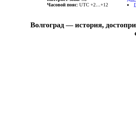
Часовой пояс
: UTC +2…+12
Волгоград — история, достопри