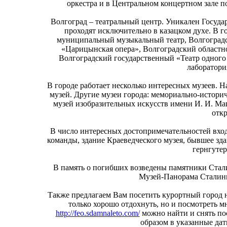
оркестра и в Центральном концертном зале 
Волгоград – театральный центр. Уникален Государ
проходят исключительно в казацком духе. В г
муниципальный музыкальный театр, Волгоградс
«Царицынская опера», Волгоградский областной
Волгоградский государственный «Театр одного
лаборатори
В городе работает несколько интересных музеев.
музей. Другие музеи города: мемориально-истори
музей изобразительных искусств имени И. И. Ма
отк
В число интересных достопримечательностей вхо
команды, здание Краеведческого музея, бывшее з
гернгутер
В память о погибших возведены памятники Стали
Музей-Панорама Сталинг
Также предлагаем Вам посетить курортный город 
только хорошо отдохнуть, но и посмотреть 
http://feo.sdamnaleto.com/
можно найти и снять по
образом в указанные дат