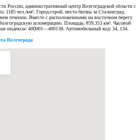
сти России, административный центр Волгоградской области с
ь: 1185 чел./км². Город-герой, место битвы за Сталинград.
жнем течении. Вместе с расположенными на восточном берегу
Волгоградскую агломерацию. Площадь: 859,353 км². Часовой
вые индексы: 400001—400138. Автомобильный код: 34, 134.
та Волгограда