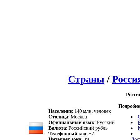
Страны
/
Росси
Росси
Подробне
Население
: 140 млн. человек
Столица
: Москва
Официальный язык
: Русский
Валюта
: Российский рубль
Телефонный код
: +7
Интернет-зона
: .ru
Дос