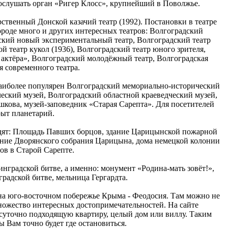
послушать орган «Ригер Клосс», крупнейший в Поволжье.
ственный Донской казачий театр (1992). Постановки в театре
ороде много и других интересных театров: Волгоградский
кий новый экспериментальный театр, Волгоградский театр
 театр кукол (1936), Волгоградский театр юного зрителя,
 актёра», Волгоградский молодёжный театр, Волгоградская
я современного театра.
 Наиболее популярен Волгоградский мемориально-исторический
ческий музей, Волгоградский областной краеведческий музей,
шкова, музей-заповедник «Старая Сарепта». Для посетителей
рыт планетарий.
дят: Площадь Павших борцов, здание Царицынской пожарной
дание Дворянского собрания Царицына, дома немецкой колонии
ов в Старой Сарепте.
нградской битве, а именно: монумент «Родина-мать зовёт!»,
радской битве, мельница Гергардта.
на юго-восточном побережье Крыма - Феодосия. Там можно не
множество интересных достопримечательностей. На сайте
суточно подходящую квартиру, целый дом или виллу. Таким
ы Вам точно будет где остановиться.