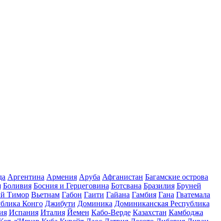
да
Аргентина
Армения
Аруба
Афганистан
Багамские острова
я
Боливия
Босния и Герцеговина
Ботсвана
Бразилия
Бруней
й Тимор
Вьетнам
Габон
Гаити
Гайана
Гамбия
Гана
Гватемала
ублика Конго
Джибути
Доминика
Доминиканская Республика
ия
Испания
Италия
Йемен
Кабо-Верде
Казахстан
Камбоджа