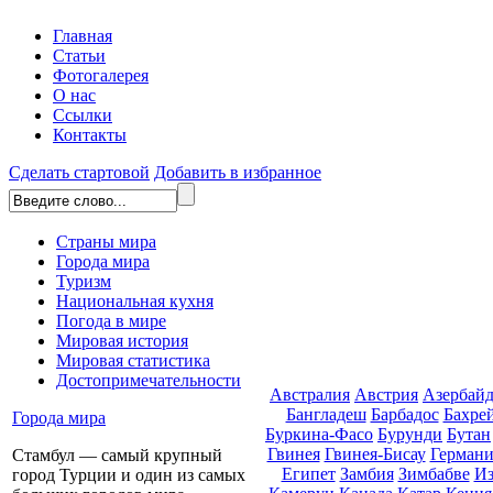
Главная
Статьи
Фотогалерея
О нас
Ссылки
Контакты
Сделать стартовой
Добавить в избранное
Страны мира
Города мира
Туризм
Национальная кухня
Погода в мире
Мировая история
Мировая статистика
Достопримечательности
Австралия
Австрия
Азербай
Бангладеш
Барбадос
Бахре
Города мира
Буркина-Фасо
Бурунди
Бутан
Гвинея
Гвинея-Бисау
Германи
Стамбул — самый крупный
Египет
Замбия
Зимбабве
Из
город Турции и один из самых