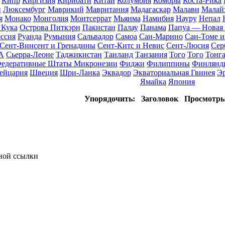
Кипр
Киргизия
Кирибати
Китай
Колумбия
Коморы
Коста-Рика
н
Люксембург
Маврикий
Мавритания
Мадагаскар
Малави
Малай
я
Монако
Монголия
Монтсеррат
Мьянма
Намибия
Науру
Непал
 Кука
Острова Питкэрн
Пакистан
Палау
Панама
Папуа — Новая 
ссия
Руанда
Румыния
Сальвадор
Самоа
Сан-Марино
Сан-Томе 
Сент-Винсент и Гренадины
Сент-Китс и Невис
Сент-Люсия
Сер
А
Сьерра-Леоне
Таджикистан
Таиланд
Танзания
Того
Того
Тонг
едеративные Штаты Микронезии
Фиджи
Филиппины
Финлянд
ейцария
Швеция
Шри-Ланка
Эквадор
Экваториальная Гвинея
Э
Ямайка
Япония
Упорядочить:
Заголовок
Просмотр
тной ссылки