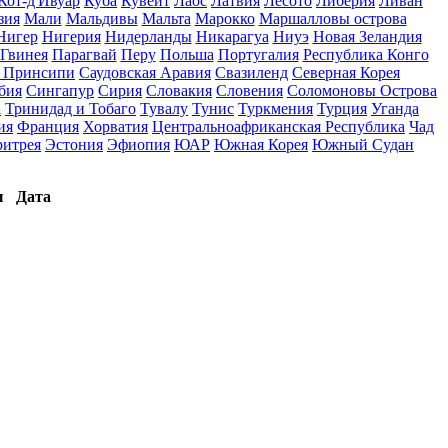
Кот-д'Ивуар
Куба
Кувейт
Лаос
Латвия
Лесото
Либерия
Ливан
зия
Мали
Мальдивы
Мальта
Марокко
Маршалловы острова
Нигер
Нигерия
Нидерланды
Никарагуа
Ниуэ
Новая Зеландия
Гвинея
Парагвай
Перу
Польша
Португалия
Республика Конго
и Принсипи
Саудовская Аравия
Свазиленд
Северная Корея
бия
Сингапур
Сирия
Словакия
Словения
Соломоновы Острова
а
Тринидад и Тобаго
Тувалу
Тунис
Туркмения
Турция
Уганда
ия
Франция
Хорватия
Центральноафриканская Республика
Чад
ритрея
Эстония
Эфиопия
ЮАР
Южная Корея
Южный Судан
ы
Дата