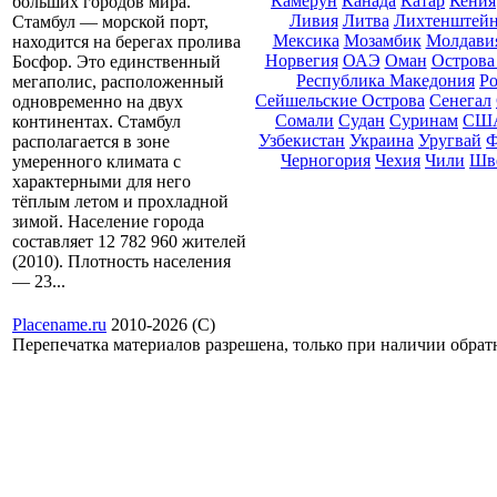
Камерун
Канада
Катар
Кения
больших городов мира.
Ливия
Литва
Лихтенштей
Стамбул — морской порт,
Мексика
Мозамбик
Молдави
находится на берегах пролива
Норвегия
ОАЭ
Оман
Острова
Босфор. Это единственный
Республика Македония
Ро
мегаполис, расположенный
Сейшельские Острова
Сенегал
одновременно на двух
Сомали
Судан
Суринам
СШ
континентах. Стамбул
Узбекистан
Украина
Уругвай
Ф
располагается в зоне
Черногория
Чехия
Чили
Шв
умеренного климата с
характерными для него
тёплым летом и прохладной
зимой. Население города
составляет 12 782 960 жителей
(2010). Плотность населения
— 23...
Placename.ru
2010-2026 (С)
Перепечатка материалов разрешена, только при наличии обра