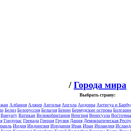
/
Города мира
Выбрать страну:
джан
Албания
Алжир
Ангилья
Ангола
Андорра
Антигуа и Барбу
йн
Белиз
Белоруссия
Бельгия
Бенин
Бермудские острова
Болгари
Вануату
Ватикан
Великобритания
Венгрия
Венесуэла
Восточны
я
Гондурас
Гренада
Греция
Грузия
Дания
Демократическая Респ
раиль
Индия
Индонезия
Иордания
Ирак
Иран
Ирландия
Исланд