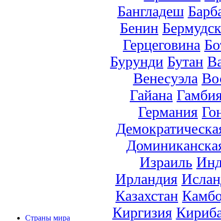
Бангладеш
Барб
Бенин
Бермудск
Герцеговина
Бо
Бурунди
Бутан
В
Венесуэла
Во
Гайана
Гамби
Германия
Го
Демократическа
Доминиканска
Израиль
Инд
Ирландия
Ислан
Казахстан
Камб
Киргизия
Кириб
Страны мира