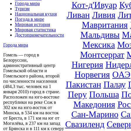
Кот-д'Ивуар
Ку
Города мира
Туризм
Ливан
Ливия
Ли
Национальная кухня
Погода в мире
Мавритания
Мировая история
Мировая статистика
Мальдивы
М
Достопримечательности
Мексика
Мо
Города мира
Монтсеррат
Гомель — город в
Белоруссии,
Нигерия
Нидер
административный центр
Гомельской области и
Норвегия
ОАЭ
Гомельского района, второй
по численности населения
Пакистан
Палау
(484,3 тыс. человек на 1
января 2010) город в стране.
Перу
Польша
По
Расположен на юго-востоке
Македония
Рос
республики на реке Сож в
302 км на юго-восток от
Сан-Марино
Са
Минска, в 534 км на восток
от Бреста, в 171 км на юг от
Свазиленд
Север
Могилёва, в 237 км на запад
от Брянска и в 111 км к северу