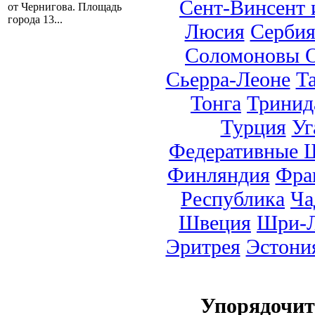
Сент-Винсент 
от Чернигова. Площадь
города 13...
Люсия
Серби
Соломоновы О
Сьерра-Леоне
Т
Тонга
Тринид
Турция
Уг
Федеративные 
Финляндия
Фра
Республика
Ча
Швеция
Шри-Л
Эритрея
Эстони
Упорядочи