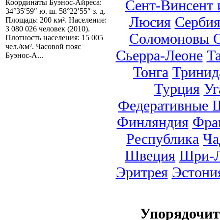
Сент-Винсент 
Координаты Буэнос-Айреса:
34°35′59″ ю. ш. 58°22′55″ з. д.
Люсия
Серби
Площадь: 200 км². Население:
3 080 026 человек (2010).
Соломоновы О
Плотность населения: 15 005
чел./км². Часовой пояс
Сьерра-Леоне
Т
Буэнос-А...
Тонга
Тринид
Турция
Уг
Федеративные 
Финляндия
Фра
Республика
Ча
Швеция
Шри-Л
Эритрея
Эстони
Упорядочи