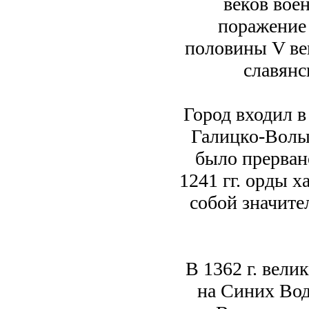
веков вое
поражение 
половины V ве
славянс
Город входил в
Галицко-Волы
было прерван
1241 гг. орды 
собой значите
В 1362 г. вели
на Синих Вода