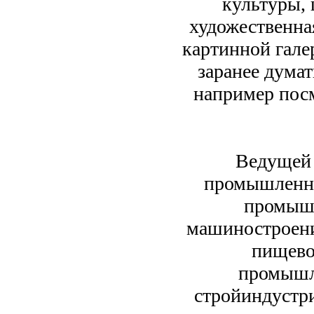
культуры, 
художественна
картинной гале
заранее думат
например пос
Ведущей 
промышленно
промышл
машиностроение
пищево
промышл
стройиндустри