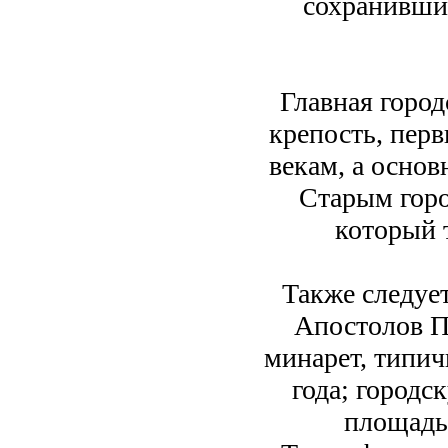
сохранивши
Главная горо
крепость, пер
векам, а осно
Старым горо
который 
Также следуе
Апостолов П
минарет, типи
года; город
площадь