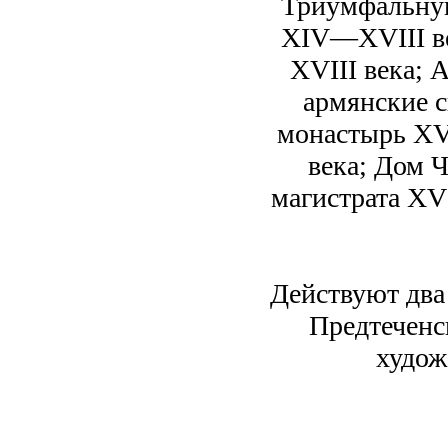
Триумфальную
XIV—XVIII ве
XVIII века; 
армянские 
монастырь XV
века; Дом 
магистрата XVI
Действуют два
Предтеченск
худож