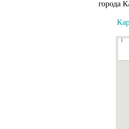
города 
Кар