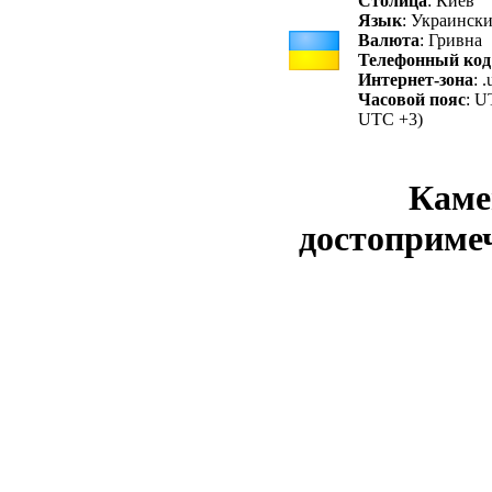
Столица
: Киев
Язык
: Украинск
Валюта
: Гривна
Телефонный код
Интернет-зона
: .
Часовой пояс
: U
UTC +3)
Каме
достопримеч