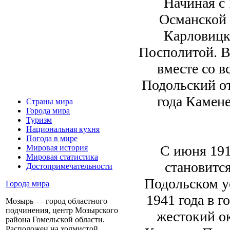
Начиная с 
Османской 
Карловицк
Посполитой. В
вместе со 
Подольский о
года Камен
Страны мира
Города мира
Туризм
Национальная кухня
Погода в мире
С июня 191
Мировая история
Мировая статистика
становитс
Достопримечательности
Подольском ус
Города мира
1941 года в 
Мозырь — город областного
подчинения, центр Мозырского
жестокий о
района Гомельской области.
Расположен на холмистой