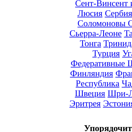
Сент-Винсент 
Люсия
Серби
Соломоновы О
Сьерра-Леоне
Т
Тонга
Тринид
Турция
Уг
Федеративные 
Финляндия
Фра
Республика
Ча
Швеция
Шри-Л
Эритрея
Эстони
Упорядочи