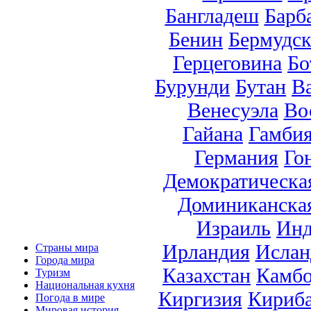
Бангладеш
Барб
Бенин
Бермудск
Герцеговина
Бо
Бурунди
Бутан
В
Венесуэла
Во
Гайана
Гамби
Германия
Го
Демократическа
Доминиканска
Израиль
Инд
Ирландия
Ислан
Страны мира
Города мира
Казахстан
Камб
Туризм
Национальная кухня
Киргизия
Кириб
Погода в мире
Мировая история