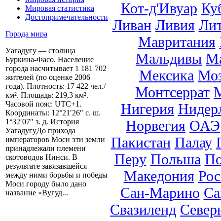
Кот-д'Ивуар
Ку
Мировая статистика
Достопримечательности
Ливан
Ливия
Ли
Города мира
Мавритания
Уагадугу — столица
Мальдивы
М
Буркина-Фасо. Население
города насчитывает 1 181 702
Мексика
Мо
жителей (по оценке 2006
года). Плотность: 17 422 чел./
Монтсеррат
км². Площадь: 219,3 км².
Часовой пояс: UTC+1.
Нигерия
Нидер
Координаты: 12°21′26″ с. ш.
Норвегия
ОАЭ
1°32′07″ з. д. История
УагадугуДо прихода
Пакистан
Палау
императоров Моси эти земли
принадлежали племени
Перу
Польша
По
скотоводов Нинси. В
результате завязавшейся
Македония
Рос
между ними борьбы и победы
Моси городу было дано
Сан-Марино
Са
название «Вугуд...
Свазиленд
Север