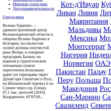
Кот-д'Ивуар
Ку
Мировая статистика
Достопримечательности
Ливан
Ливия
Ли
Города мира
Мавритания
Велико-Тырново —
Мальдивы
М
административный центр
Великотырновской области и
Мексика
Мо
общины Велико-Тырново в
Болгарии, на скалистом
Монтсеррат
склоне долины излучистой
реки Янтры, в северных
Нигерия
Нидер
предгорьях Балкан, на
Норвегия
ОАЭ
важном в стратегическом
отношении пункте
Пакистан
Палау
пересечения нескольких
дорог (от переправы через
Перу
Польша
По
Дунай при Свиштове и Русе,
на Шипкинский перевал и на
Македония
Рос
Сливен через гор. Елена).
67,1 тыс. жителей (2010).
Сан-Марино
Са
Координаты: 43°05′00...
Свазиленд
Север