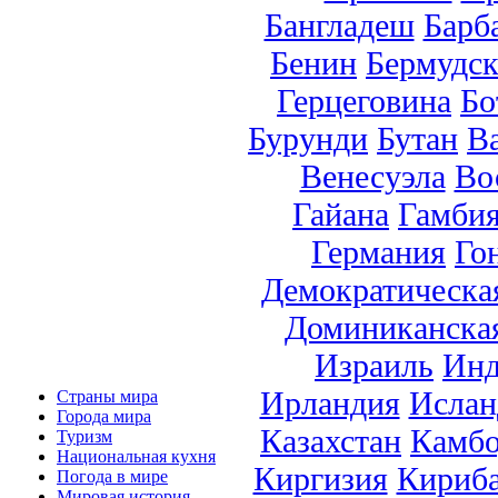
Бангладеш
Барб
Бенин
Бермудск
Герцеговина
Бо
Бурунди
Бутан
В
Венесуэла
Во
Гайана
Гамби
Германия
Го
Демократическа
Доминиканска
Израиль
Инд
Ирландия
Ислан
Страны мира
Города мира
Казахстан
Камб
Туризм
Национальная кухня
Киргизия
Кириб
Погода в мире
Мировая история