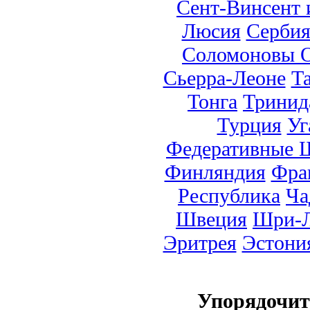
Сент-Винсент 
Люсия
Серби
Соломоновы О
Сьерра-Леоне
Т
Тонга
Тринид
Турция
Уг
Федеративные 
Финляндия
Фра
Республика
Ча
Швеция
Шри-Л
Эритрея
Эстони
Упорядочи