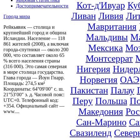
Мировая статистика
Кот-д'Ивуар
Ку
Достопримечательности
Ливан
Ливия
Ли
Города мира
Мавритания
Рейкьявик — столица и
крупнейший город и община
Мальдивы
М
Исландии. Население — 118
861 жителей (2008), а включая
Мексика
Мо
города-спутники — около 200
000, что составляет около 65
Монтсеррат
% всего населения страны
Нигерия
Нидер
(316 000). Это самая северная
в мире столица государства.
Норвегия
ОАЭ
Глава города — Йоун Гнарр.
Площадь: 274,5 км²
Пакистан
Палау
Координаты: 64°09′00″ с. ш.
21°53′00″ з. д. Часовой пояс:
Перу
Польша
По
UTC+0. Телефонный код:
+354. Официальный сайт —
Македония
Рос
www....
Сан-Марино
Са
Свазиленд
Север