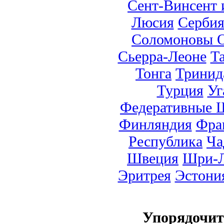
Сент-Винсент 
Люсия
Серби
Соломоновы О
Сьерра-Леоне
Т
Тонга
Тринид
Турция
Уг
Федеративные 
Финляндия
Фра
Республика
Ча
Швеция
Шри-Л
Эритрея
Эстони
Упорядочи