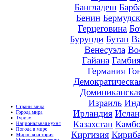
Бангладеш
Барб
Бенин
Бермудск
Герцеговина
Бо
Бурунди
Бутан
В
Венесуэла
Во
Гайана
Гамби
Германия
Го
Демократическа
Доминиканска
Израиль
Инд
Страны мира
Ирландия
Ислан
Города мира
Туризм
Казахстан
Камб
Национальная кухня
Погода в мире
Киргизия
Кириб
Мировая история