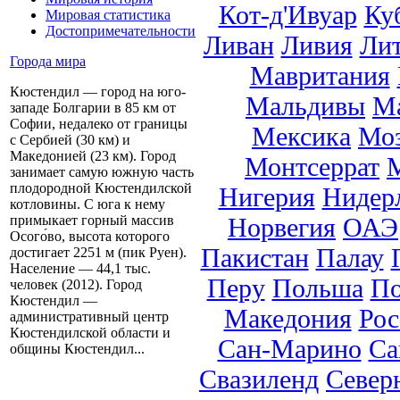
Кот-д'Ивуар
Ку
Мировая статистика
Достопримечательности
Ливан
Ливия
Ли
Города мира
Мавритания
Кюстендил — город на юго-
Мальдивы
М
западе Болгарии в 85 км от
Софии, недалеко от границы
Мексика
Мо
с Сербией (30 км) и
Македонией (23 км). Город
Монтсеррат
занимает самую южную часть
плодородной Кюстендилской
Нигерия
Нидер
котловины. С юга к нему
Норвегия
ОАЭ
примыкает горный массив
Осого́во, высота которого
Пакистан
Палау
достигает 2251 м (пик Руен).
Население — 44,1 тыс.
Перу
Польша
По
человек (2012). Город
Кюстендил —
Македония
Рос
административный центр
Кюстендилской области и
Сан-Марино
Са
общины Кюстендил...
Свазиленд
Север