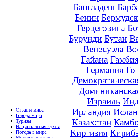
Бангладеш
Барб
Бенин
Бермудск
Герцеговина
Бо
Бурунди
Бутан
В
Венесуэла
Во
Гайана
Гамби
Германия
Го
Демократическа
Доминиканска
Израиль
Инд
Ирландия
Ислан
Страны мира
Города мира
Казахстан
Камб
Туризм
Национальная кухня
Киргизия
Кириб
Погода в мире
Мировая история