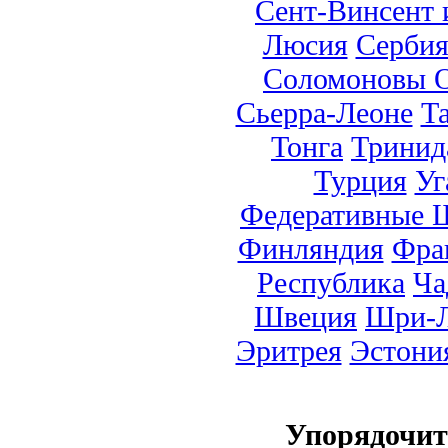
Сент-Винсент 
Люсия
Серби
Соломоновы О
Сьерра-Леоне
Т
Тонга
Тринид
Турция
Уг
Федеративные 
Финляндия
Фра
Республика
Ча
Швеция
Шри-Л
Эритрея
Эстони
Упорядочи