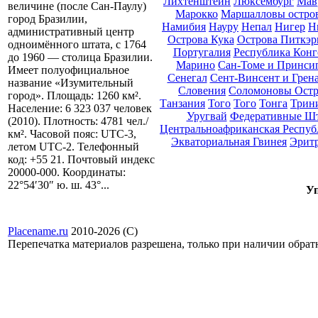
Лихтенштейн
Люксембург
Мав
величине (после Сан-Паулу)
Марокко
Маршалловы остро
город Бразилии,
Намибия
Науру
Непал
Нигер
Н
административный центр
Острова Кука
Острова Питкэр
одноимённого штата, с 1764
Португалия
Республика Конг
до 1960 — столица Бразилии.
Марино
Сан-Томе и Принси
Имеет полуофициальное
Сенегал
Сент-Винсент и Грен
название «Изумительный
Словения
Соломоновы Остр
город». Площадь: 1260 км².
Танзания
Того
Того
Тонга
Трини
Население: 6 323 037 человек
Уругвай
Федеративные Ш
(2010). Плотность: 4781 чел./
Центральноафриканская Респуб
км². Часовой пояс: UTC-3,
Экваториальная Гвинея
Эрит
летом UTC-2. Телефонный
код: +55 21. Почтовый индекс
20000-000. Координаты:
22°54′30″ ю. ш. 43°...
Уп
Placename.ru
2010-2026 (С)
Перепечатка материалов разрешена, только при наличии обра