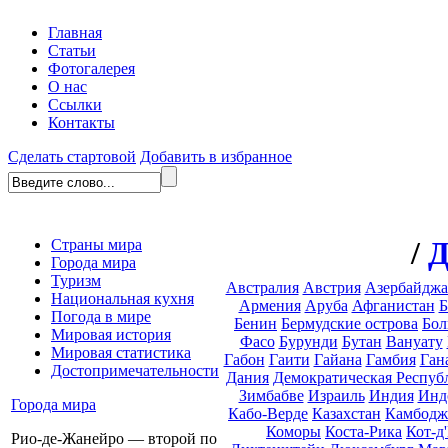
Главная
Статьи
Фотогалерея
О нас
Ссылки
Контакты
Сделать стартовой
Добавить в избранное
/
Д
Страны мира
Города мира
Туризм
Австралия
Австрия
Азербайдж
Национальная кухня
Армения
Аруба
Афганистан
Б
Погода в мире
Бенин
Бермудские острова
Бол
Мировая история
Фасо
Бурунди
Бутан
Вануату
Мировая статистика
Габон
Гаити
Гайана
Гамбия
Ган
Достопримечательности
Дания
Демократическая Респуб
Зимбабве
Израиль
Индия
Инд
Города мира
Кабо-Верде
Казахстан
Камбодж
Коморы
Коста-Рика
Кот-д
Рио-де-Жанейро — второй по