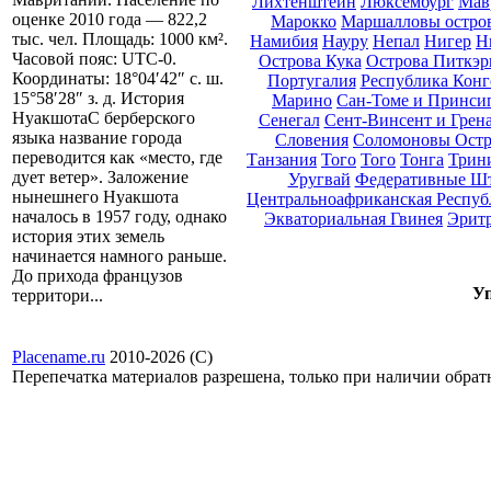
Лихтенштейн
Люксембург
Мав
оценке 2010 года — 822,2
Марокко
Маршалловы остро
тыс. чел. Площадь: 1000 км².
Намибия
Науру
Непал
Нигер
Н
Часовой пояс: UTC-0.
Острова Кука
Острова Питкэр
Координаты: 18°04′42″ с. ш.
Португалия
Республика Конг
15°58′28″ з. д. История
Марино
Сан-Томе и Принси
НуакшотаС берберского
Сенегал
Сент-Винсент и Грен
языка название города
Словения
Соломоновы Остр
переводится как «место, где
Танзания
Того
Того
Тонга
Трини
дует ветер». Заложение
Уругвай
Федеративные Ш
нынешнего Нуакшота
Центральноафриканская Респуб
началось в 1957 году, однако
Экваториальная Гвинея
Эрит
история этих земель
начинается намного раньше.
До прихода французов
Уп
территори...
Placename.ru
2010-2026 (С)
Перепечатка материалов разрешена, только при наличии обра