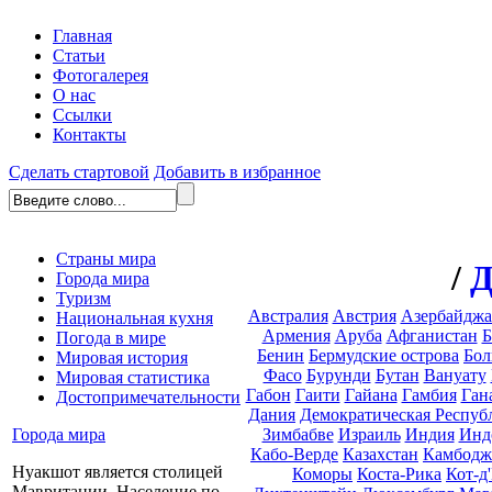
Главная
Статьи
Фотогалерея
О нас
Ссылки
Контакты
Сделать стартовой
Добавить в избранное
Страны мира
/
Д
Города мира
Туризм
Австралия
Австрия
Азербайдж
Национальная кухня
Армения
Аруба
Афганистан
Б
Погода в мире
Бенин
Бермудские острова
Бол
Мировая история
Фасо
Бурунди
Бутан
Вануату
Мировая статистика
Габон
Гаити
Гайана
Гамбия
Ган
Достопримечательности
Дания
Демократическая Респуб
Зимбабве
Израиль
Индия
Инд
Города мира
Кабо-Верде
Казахстан
Камбодж
Нуакшот является столицей
Коморы
Коста-Рика
Кот-д
Мавритании. Население по