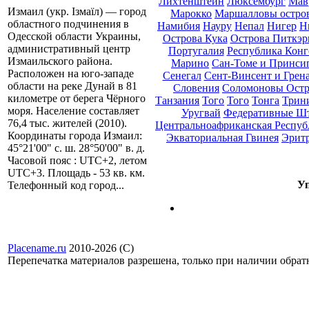
Лихтенштейн
Люксембург
Мав
Измаил (укр. Ізмаїл) — город
Марокко
Маршалловы остро
областного подчинения в
Намибия
Науру
Непал
Нигер
Н
Одесской области Украины,
Острова Кука
Острова Питкэр
административный центр
Португалия
Республика Конг
Измаильского района.
Марино
Сан-Томе и Принси
Расположен на юго-западе
Сенегал
Сент-Винсент и Грен
области на реке Дунай в 81
Словения
Соломоновы Остр
километре от берега Чёрного
Танзания
Того
Того
Тонга
Трини
моря. Население составляет
Уругвай
Федеративные Ш
76,4 тыс. жителей (2010).
Центральноафриканская Респуб
Координаты города Измаил:
Экваториальная Гвинея
Эрит
45°21'00" с. ш. 28°50'00" в. д.
Часовой пояс : UTC+2, летом
UTC+3. Площадь - 53 кв. км.
Уп
Телефонный код город...
Placename.ru
2010-2026 (С)
Перепечатка материалов разрешена, только при наличии обра