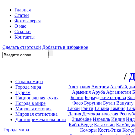
Главная
Статьи
Фотогалерея
О нас
Ссылки
Контакты
Сделать стартовой
Добавить в избранное
/
Д
Страны мира
Австралия
Австрия
Азербайдж
Города мира
Армения
Аруба
Афганистан
Б
Туризм
Бенин
Бермудские острова
Бол
Национальная кухня
Фасо
Бурунди
Бутан
Вануату
Погода в мире
Габон
Гаити
Гайана
Гамбия
Ган
Мировая история
Дания
Демократическая Респуб
Мировая статистика
Зимбабве
Израиль
Индия
Инд
Достопримечательности
Кабо-Верде
Казахстан
Камбодж
Города мира
Коморы
Коста-Рика
Кот-д