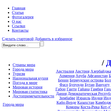
Главная
Статьи
Фотогалерея
О нас
Ссылки
Контакты
Сделать стартовой
Добавить в избранное
/
Д
Страны мира
Города мира
Австралия
Австрия
Азербайдж
Туризм
Армения
Аруба
Афганистан
Б
Национальная кухня
Бенин
Бермудские острова
Бол
Погода в мире
Фасо
Бурунди
Бутан
Вануату
Мировая история
Габон
Гаити
Гайана
Гамбия
Ган
Мировая статистика
Дания
Демократическая Респуб
Достопримечательности
Зимбабве
Израиль
Индия
Инд
Кабо-Верде
Казахстан
Камбодж
Города мира
Коморы
Коста-Рика
Кот-д