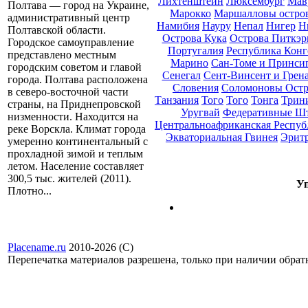
Лихтенштейн
Люксембург
Мав
Полтава — город на Украине,
Марокко
Маршалловы остро
административный центр
Намибия
Науру
Непал
Нигер
Н
Полтавской области.
Острова Кука
Острова Питкэр
Городское самоуправление
Португалия
Республика Конг
представлено местным
Марино
Сан-Томе и Принси
городским советом и главой
Сенегал
Сент-Винсент и Грен
города. Полтава расположена
Словения
Соломоновы Остр
в северо-восточной части
Танзания
Того
Того
Тонга
Трини
страны, на Приднепровской
Уругвай
Федеративные Ш
низменности. Находится на
Центральноафриканская Респуб
реке Ворскла. Климат города
Экваториальная Гвинея
Эрит
умеренно континентальный с
прохладной зимой и теплым
летом. Население составляет
300,5 тыс. жителей (2011).
Уп
Плотно...
Placename.ru
2010-2026 (С)
Перепечатка материалов разрешена, только при наличии обра