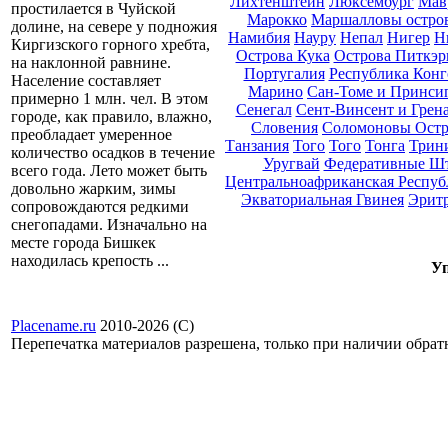
Лихтенштейн
Люксембург
Мав
простилается в Чуйской
Марокко
Маршалловы остро
долине, на севере у подножия
Намибия
Науру
Непал
Нигер
Н
Киргизского горного хребта,
Острова Кука
Острова Питкэр
на наклонной равнине.
Португалия
Республика Конг
Население составляет
Марино
Сан-Томе и Принси
примерно 1 млн. чел. В этом
Сенегал
Сент-Винсент и Грен
городе, как правило, влажно,
Словения
Соломоновы Остр
преобладает умеренное
Танзания
Того
Того
Тонга
Трини
количество осадков в течение
Уругвай
Федеративные Ш
всего года. Лето может быть
Центральноафриканская Респуб
довольно жарким, зимы
Экваториальная Гвинея
Эрит
сопровождаются редкими
снегопадами. Изначально на
месте города Бишкек
находилась крепость ...
Уп
Placename.ru
2010-2026 (С)
Перепечатка материалов разрешена, только при наличии обра