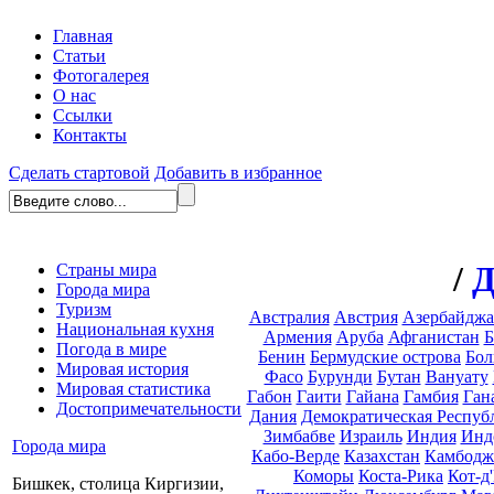
Главная
Статьи
Фотогалерея
О нас
Ссылки
Контакты
Сделать стартовой
Добавить в избранное
/
Д
Страны мира
Города мира
Туризм
Австралия
Австрия
Азербайдж
Национальная кухня
Армения
Аруба
Афганистан
Б
Погода в мире
Бенин
Бермудские острова
Бол
Мировая история
Фасо
Бурунди
Бутан
Вануату
Мировая статистика
Габон
Гаити
Гайана
Гамбия
Ган
Достопримечательности
Дания
Демократическая Респуб
Зимбабве
Израиль
Индия
Инд
Города мира
Кабо-Верде
Казахстан
Камбодж
Коморы
Коста-Рика
Кот-д
Бишкек, столица Киргизии,