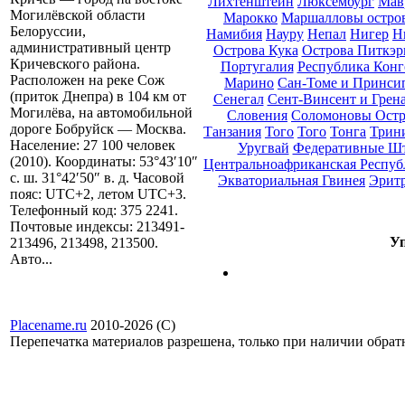
Лихтенштейн
Люксембург
Мав
Могилёвской области
Марокко
Маршалловы остро
Белоруссии,
Намибия
Науру
Непал
Нигер
Н
административный центр
Острова Кука
Острова Питкэр
Кричевского района.
Португалия
Республика Конг
Расположен на реке Сож
Марино
Сан-Томе и Принси
(приток Днепра) в 104 км от
Сенегал
Сент-Винсент и Грен
Могилёва, на автомобильной
Словения
Соломоновы Остр
дороге Бобруйск — Москва.
Танзания
Того
Того
Тонга
Трини
Население: 27 100 человек
Уругвай
Федеративные Ш
(2010). Координаты: 53°43′10″
Центральноафриканская Респуб
с. ш. 31°42′50″ в. д. Часовой
Экваториальная Гвинея
Эрит
пояс: UTC+2, летом UTC+3.
Телефонный код: 375 2241.
Почтовые индексы: 213491-
Уп
213496, 213498, 213500.
Авто...
Placename.ru
2010-2026 (С)
Перепечатка материалов разрешена, только при наличии обра