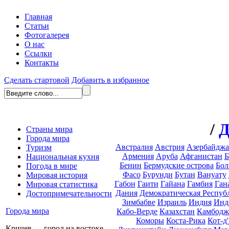
Главная
Статьи
Фотогалерея
О нас
Ссылки
Контакты
Сделать стартовой
Добавить в избранное
/
Д
Страны мира
Города мира
Австралия
Австрия
Азербайдж
Туризм
Армения
Аруба
Афганистан
Б
Национальная кухня
Бенин
Бермудские острова
Бол
Погода в мире
Фасо
Бурунди
Бутан
Вануату
Мировая история
Габон
Гаити
Гайана
Гамбия
Ган
Мировая статистика
Дания
Демократическая Респуб
Достопримечательности
Зимбабве
Израиль
Индия
Инд
Города мира
Кабо-Верде
Казахстан
Камбодж
Коморы
Коста-Рика
Кот-д
Кричев — город на востоке