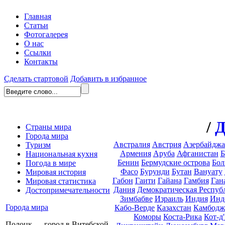
Главная
Статьи
Фотогалерея
О нас
Ссылки
Контакты
Сделать стартовой
Добавить в избранное
/
Д
Страны мира
Города мира
Австралия
Австрия
Азербайдж
Туризм
Армения
Аруба
Афганистан
Б
Национальная кухня
Бенин
Бермудские острова
Бол
Погода в мире
Фасо
Бурунди
Бутан
Вануату
Мировая история
Габон
Гаити
Гайана
Гамбия
Ган
Мировая статистика
Дания
Демократическая Респуб
Достопримечательности
Зимбабве
Израиль
Индия
Инд
Города мира
Кабо-Верде
Казахстан
Камбодж
Коморы
Коста-Рика
Кот-д
Полоцк — город в Витебской