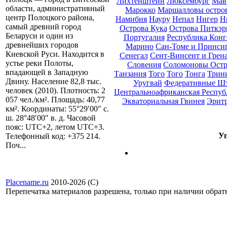
Лихтенштейн
Люксембург
Мав
области, административный
Марокко
Маршалловы остро
центр Полоцкого района,
Намибия
Науру
Непал
Нигер
Н
самый древний город
Острова Кука
Острова Питкэр
Беларуси и один из
Португалия
Республика Конг
древнейших городов
Марино
Сан-Томе и Принси
Киевской Руси. Находится в
Сенегал
Сент-Винсент и Грен
устье реки Полоты,
Словения
Соломоновы Остр
впадающей в Западную
Танзания
Того
Того
Тонга
Трини
Двину. Население 82,8 тыс.
Уругвай
Федеративные Ш
человек (2010). Плотность: 2
Центральноафриканская Респуб
057 чел./км². Площадь: 40,77
Экваториальная Гвинея
Эрит
км². Координаты: 55°29′00″ с.
ш. 28°48′00″ в. д. Часовой
пояс: UTC+2, летом UTC+3.
Уп
Телефонный код: +375 214.
Поч...
Placename.ru
2010-2026 (С)
Перепечатка материалов разрешена, только при наличии обра