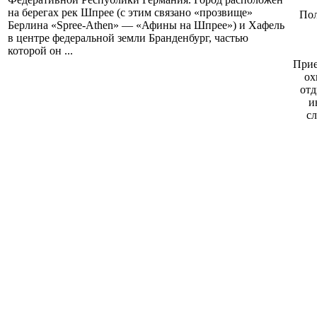
на берегах рек Шпрее (с этим связано «прозвище»
Пол
Берлина «Spree-Athen» — «Афины на Шпрее») и Хафель
в центре федеральной земли Бранденбург, частью
которой он ...
Прие
ох
отд
и
сл