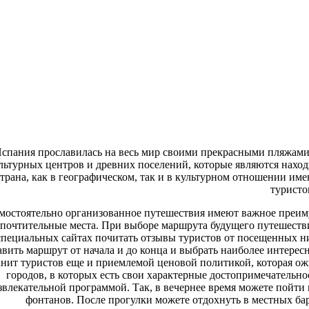
спания прославилась на весь мир своими прекрасными пляжами
льтурных центров и древних поселений, которые являются наход
страна, как в географическом, так и в культурном отношении им
туристо
мостоятельно организованное путешествия имеют важное преиму
почтительные места. При выборе маршрута будущего путешествия
специальных сайтах почитать отзывы туристов от посещенных ни
авить маршрут от начала и до конца и выбрать наиболее интересны
нит туристов еще и приемлемой ценовой политикой, которая ожи
городов, в которых есть свои характерные достопримечательно
звлекательной программой. Так, в вечернее время можете пойт
фонтанов. После прогулки можете отдохнуть в местных ба