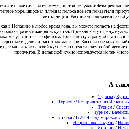
ожительные отзывы от всех туристов получают безупречные пля
теплое море, широкая пляжная полоса все эти показатели прису
автостанции. Расписания движения автобу
хав в Испанию в любое время года, вы можете попасть на фестив
ватывают разные жанры искусства. Приехав в эту страну, нужно
ыха могут заняться серфингом. Посетив эту страну, обязательно
нтересные изделия от местных мастеров. Здесь также можно най
едует уделить испанской кухне, она представляет собой легкие
продуктов. В испанской кухне используется не так много
А так
Туризм
/
Курор
Туризм
/
Что привезти из Испании 
Туризм
/
Сиеста
Туризм
/
Валенсия
Статьи
/
В 2014 году мировой стол
Национальная кухня
/
Наци
История
/
Исто