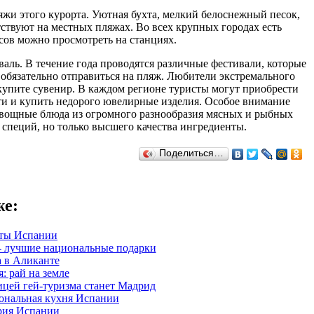
жи этого курорта. Уютная бухта, мелкий белоснежный песок,
тствуют на местных пляжах. Во всех крупных городах есть
сов можно просмотреть на станциях.
аль. В течение года проводятся различные фестивали, которые
 обязательно отправиться на пляж. Любители экстремального
 купите сувенир. В каждом регионе туристы могут приобрести
ти и купить недорого ювелирные изделия. Особое внимание
 овощные блюда из огромного разнообразия мясных и рыбных
 специй, но только высшего качества ингредиенты.
Поделиться…
же
:
ты Испании
- лучшие национальные подарки
 в Аликанте
: рай на земле
ицей гей-туризма станет Мадрид
ональная кухня Испании
рия Испании