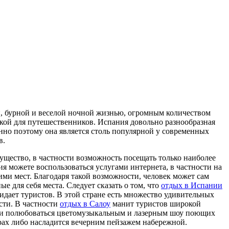
, бурной и веселой ночной жизнью, огромным количеством
кой для путешественников. Испания довольно разнообразная
енно поэтому она является столь популярной у современных
в.
щество, в частности возможность посещать только наиболее
 можете воспользоваться услугами интернета, в частности на
ми мест. Благодаря такой возможности, человек может сам
е для себя места. Следует сказать о том, что
отдых в Испании
дает туристов. В этой стране есть множество удивительных
сти. В частности
отдых в Салоу
манит туристов широкой
и и полюбоваться цветомузыкальным и лазерным шоу поющих
рах либо насладится вечерним пейзажем набережной.