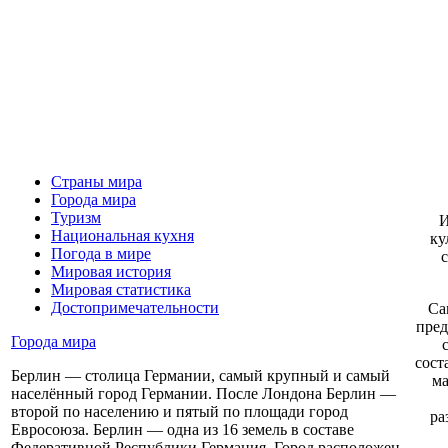
Страны мира
Города мира
Туризм
И
Национальная кухня
ку
Погода в мире
Мировая история
Мировая статистика
Достопримечательности
Са
пред
Города мира
сост
Берлин — столица Германии, самый крупный и самый
ма
населённый город Германии. После Лондона Берлин —
второй по населению и пятый по площади город
ра
Евросоюза. Берлин — одна из 16 земель в составе
Федеративной Республики Германия. Город расположен