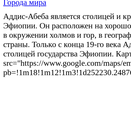
Города мира
Аддис-Абеба является столицей и 
Эфиопии. Он расположен на хорош
в окружении холмов и гор, в геогра
страны. Только с конца 19-го века А
столицей государства Эфиопии. Кар
src="https://www.google.com/maps/e
pb=!1m18!1m12!1m3!1d252230.24876