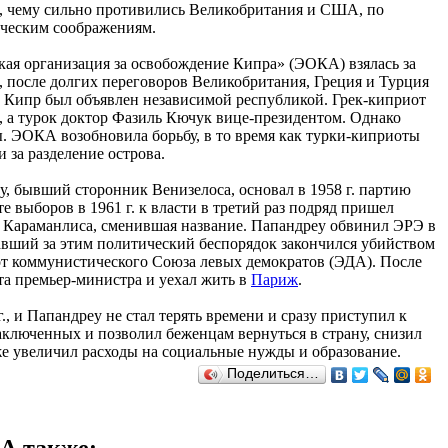
, чему сильно противились Великобритания и США, по
ическим соображениям.
ская организация за освобождение Кипра» (ЭОКА) взялась за
., после долгих переговоров Великобритания, Греция и Турция
 Кипр был объявлен независимой республикой. Грек-киприот
, а турок доктор Фазиль Кючук вице-президентом. Однако
. ЭОКА возобновила борьбу, в то время как турки-киприоты
 за разделение острова.
, бывший сторонник Венизелоса, основал в 1958 г. партию
е выборов в 1961 г. к власти в третий раз подряд пришел
 Караманлиса, сменившая название. Папандреу обвинил ЭРЭ в
вавший за этим политический беспорядок закончился убийством
а от коммунистического Союза левых демократов (ЭДА). После
та премьер-министра и уехал жить в
Париж
.
., и Папандреу не стал терять времени и сразу приступил к
ключенных и позволил беженцам вернуться в страну, снизил
же увеличил расходы на социальные нужды и образование.
Поделиться…
А также
: