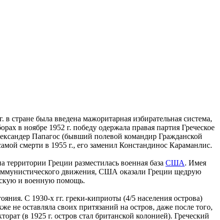
. в стране была введена мажоритарная избирательная система,
рах в ноябре 1952 г. победу одержала правая партия Греческое
лександер Папагос (бывший полевой командир Гражданской
самой смерти в 1955 г., его заменил Констандинос Караманлис.
 на территории Греции разместилась военная база
США
. Имея
оммунистического движения, США оказали Греции щедрую
скую и военную помощь.
яния. С 1930-х гг. греки-киприоты (4/5 населения острова)
же не оставляла своих притязаний на остров, даже после того,
торат (в 1925 г. остров стал британской колонией). Греческий