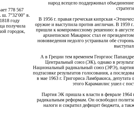
народ всецело поддерживал объединение
стратег
ает 778 567
 ш. 7°32′00″ в.
В 1956 г. правая греческая кипрская «Этниче
1818 году
оружие и выступила против англичан. В 1959 г
ица получила
пришли к компромиссному решению: в августе
шой городок,
архиепископ Макариос стал ее президентом
нововведения недолго устраивали обе стороны
выступали
А в Греции тем временем Георгиос Папандреу
Центральный союз (ЭК), однако в результат
Национальный радикальный союз (ЭРЭ), партия
подтасовке результатов голосования, а последо
в мае 1963 г. Григориса Ламбракиса, депутат
этого Караманлис ушел с пос
Партия ЭК пришла к власти в феврале 1964 г
радикальным реформам. Он освободил политза
налоги и сократил дефицит бюджета, а так