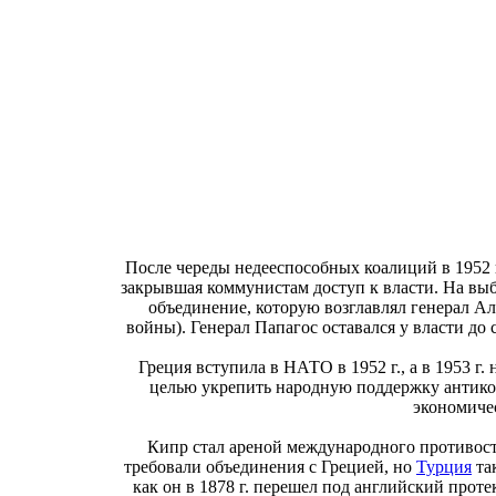
После череды недееспособных коалиций в 1952 г
закрывшая коммунистам доступ к власти. На выбо
объединение, которую возглавлял генерал А
войны). Генерал Папагос оставался у власти до 
Греция вступила в НАТО в 1952 г., а в 1953 г.
целью укрепить народную поддержку антик
экономиче
Кипр стал ареной международного противосто
требовали объединения с Грецией, но
Турция
так
как он в 1878 г. перешел под английский протек