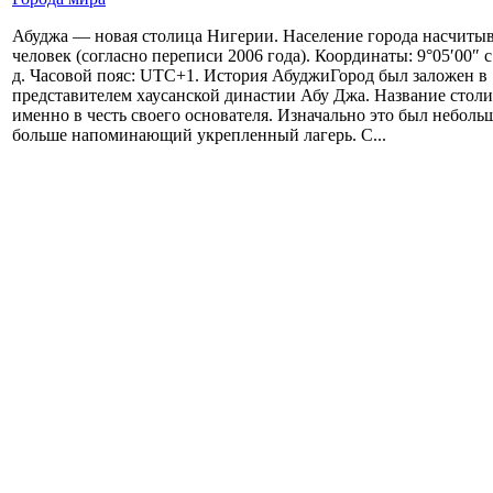
Абуджа — новая столица Нигерии. Население города насчитыв
человек (согласно переписи 2006 года). Координаты: 9°05′00″ с.
д. Часовой пояс: UTC+1. История АбуджиГород был заложен в 
представителем хаусанской династии Абу Джа. Название стол
именно в честь своего основателя. Изначально это был неболь
больше напоминающий укрепленный лагерь. С...