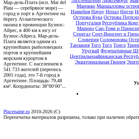
Лихтенштейн
Люксембург
Мав
Мар-дель-Плата (исп. Mar del
Марокко
Маршалловы остро
Plata — серебряное море) —
Намибия
Науру
Непал
Нигер
Н
город и порт в Аргентине на
Острова Кука
Острова Питкэр
берегу Атлантического
Португалия
Республика Конг
океана в провинции Буэнос-
Марино
Сан-Томе и Принси
Айрес, в 400 км к югу от
Сенегал
Сент-Винсент и Грен
Буэнос-Айреса. Мар-дель-
Словения
Соломоновы Остр
Плата является одним из
Танзания
Того
Того
Тонга
Трини
крупнейших рыболовецких
Уругвай
Федеративные Ш
портов и крупнейшим
Центральноафриканская Респуб
морским курортом в
Экваториальная Гвинея
Эрит
Аргентине. С населением в
541 733 жителей (перепись
2001 года), это 7-й город в
Аргентине. Площадь: 79,48
Уп
км². Координаты: 38°00′00″...
Placename.ru
2010-2026 (С)
Перепечатка материалов разрешена, только при наличии обра