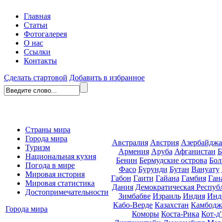
Главная
Статьи
Фотогалерея
О нас
Ссылки
Контакты
Сделать стартовой
Добавить в избранное
Страны мира
Города мира
Австралия
Австрия
Азербайдж
Туризм
Армения
Аруба
Афганистан
Б
Национальная кухня
Бенин
Бермудские острова
Бол
Погода в мире
Фасо
Бурунди
Бутан
Вануату
Мировая история
Габон
Гаити
Гайана
Гамбия
Ган
Мировая статистика
Дания
Демократическая Респуб
Достопримечательности
Зимбабве
Израиль
Индия
Инд
Кабо-Верде
Казахстан
Камбодж
Города мира
Коморы
Коста-Рика
Кот-д