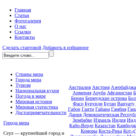
Главная
Статьи
Фотогалерея
О нас
Ссылки
Контакты
Сделать стартовой
Добавить в избранное
Страны мира
Города мира
Туризм
Австралия
Австрия
Азербайдж
Национальная кухня
Армения
Аруба
Афганистан
Б
Погода в мире
Бенин
Бермудские острова
Бол
Мировая история
Фасо
Бурунди
Бутан
Вануату
Мировая статистика
Габон
Гаити
Гайана
Гамбия
Ган
Достопримечательности
Дания
Демократическая Респуб
Зимбабве
Израиль
Индия
Инд
Города мира
Кабо-Верде
Казахстан
Камбодж
Коморы
Коста-Рика
Кот-д
Сеул — крупнейший город и