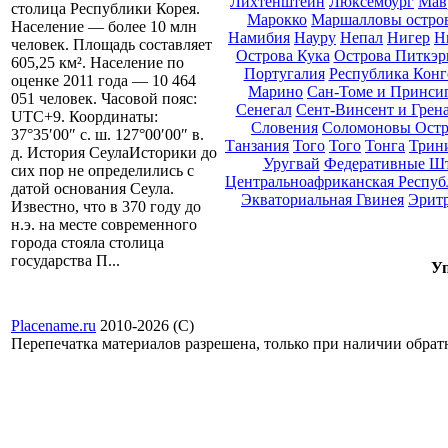
Лихтенштейн
Люксембург
Мав
столица Республики Корея.
Марокко
Маршалловы остро
Население — более 10 млн
Намибия
Науру
Непал
Нигер
Н
человек. Площадь составляет
Острова Кука
Острова Питкэр
605,25 км². Население по
Португалия
Республика Конг
оценке 2011 года — 10 464
Марино
Сан-Томе и Принси
051 человек. Часовой пояс:
Сенегал
Сент-Винсент и Грен
UTC+9. Координаты:
Словения
Соломоновы Остр
37°35′00″ с. ш. 127°00′00″ в.
Танзания
Того
Того
Тонга
Трини
д. История СеулаИсторики до
Уругвай
Федеративные Ш
сих пор не определились с
Центральноафриканская Респуб
датой основания Сеула.
Экваториальная Гвинея
Эрит
Известно, что в 370 году до
н.э. на месте современного
города стояла столица
государства П...
Уп
Placename.ru
2010-2026 (С)
Перепечатка материалов разрешена, только при наличии обра