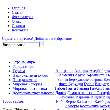
Главная
Статьи
Фотогалерея
О нас
Ссылки
Контакты
Сделать стартовой
Добавить в избранное
Страны мира
Города мира
Австралия
Австрия
Азербайдж
Туризм
Армения
Аруба
Афганистан
Б
Национальная кухня
Бенин
Бермудские острова
Бол
Погода в мире
Фасо
Бурунди
Бутан
Вануату
Мировая история
Габон
Гаити
Гайана
Гамбия
Ган
Мировая статистика
Дания
Демократическая Респуб
Достопримечательности
Зимбабве
Израиль
Индия
Инд
Города мира
Кабо-Верде
Казахстан
Камбодж
Коморы
Коста-Рика
Кот-д
Санкт-Пёльтен — город в