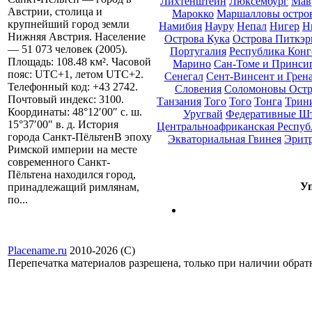
Лихтенштейн
Люксембург
Мав
Австрии, столица и
Марокко
Маршалловы остро
крупнейший город земли
Намибия
Науру
Непал
Нигер
Н
Нижняя Австрия. Население
Острова Кука
Острова Питкэр
— 51 073 человек (2005).
Португалия
Республика Конг
Площадь: 108.48 км². Часовой
Марино
Сан-Томе и Принси
пояс: UTC+1, летом UTC+2.
Сенегал
Сент-Винсент и Грен
Телефонный код: +43 2742.
Словения
Соломоновы Остр
Почтовый индекс: 3100.
Танзания
Того
Того
Тонга
Трини
Координаты: 48°12′00″ с. ш.
Уругвай
Федеративные Ш
15°37′00″ в. д. История
Центральноафриканская Респуб
города Санкт-ПёльтенВ эпоху
Экваториальная Гвинея
Эрит
Римской империи на месте
современного Санкт-
Пёльтена находился город,
Уп
принадлежащий римлянам,
по...
Placename.ru
2010-2026 (С)
Перепечатка материалов разрешена, только при наличии обра