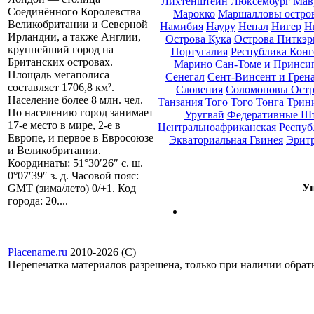
Лихтенштейн
Люксембург
Мав
Соединённого Королевства
Марокко
Маршалловы остро
Великобритании и Северной
Намибия
Науру
Непал
Нигер
Н
Ирландии, а также Англии,
Острова Кука
Острова Питкэр
крупнейший город на
Португалия
Республика Конг
Британских островах.
Марино
Сан-Томе и Принси
Площадь мегаполиса
Сенегал
Сент-Винсент и Грен
составляет 1706,8 км².
Словения
Соломоновы Остр
Население более 8 млн. чел.
Танзания
Того
Того
Тонга
Трини
По населению город занимает
Уругвай
Федеративные Ш
17-е место в мире, 2-е в
Центральноафриканская Респуб
Европе, и первое в Евросоюзе
Экваториальная Гвинея
Эрит
и Великобритании.
Координаты: 51°30′26″ с. ш.
0°07′39″ з. д. Часовой пояс:
Уп
GMT (зима/лето) 0/+1. Код
города: 20....
Placename.ru
2010-2026 (С)
Перепечатка материалов разрешена, только при наличии обра