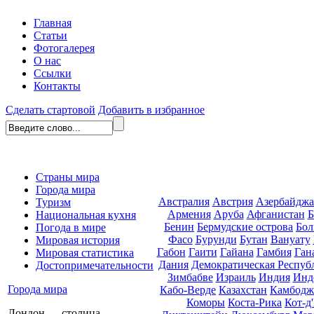
Главная
Статьи
Фотогалерея
О нас
Ссылки
Контакты
Сделать стартовой
Добавить в избранное
Страны мира
Города мира
Австралия
Австрия
Азербайдж
Туризм
Армения
Аруба
Афганистан
Б
Национальная кухня
Бенин
Бермудские острова
Бол
Погода в мире
Фасо
Бурунди
Бутан
Вануату
Мировая история
Габон
Гаити
Гайана
Гамбия
Ган
Мировая статистика
Дания
Демократическая Респуб
Достопримечательности
Зимбабве
Израиль
Индия
Инд
Города мира
Кабо-Верде
Казахстан
Камбодж
Коморы
Коста-Рика
Кот-д
Лондон — столица