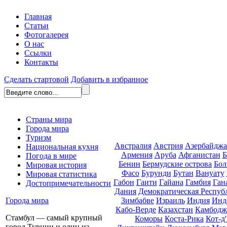
Главная
Статьи
Фотогалерея
О нас
Ссылки
Контакты
Сделать стартовой
Добавить в избранное
Страны мира
Города мира
Туризм
Австралия
Австрия
Азербайдж
Национальная кухня
Армения
Аруба
Афганистан
Б
Погода в мире
Бенин
Бермудские острова
Бол
Мировая история
Фасо
Бурунди
Бутан
Вануату
Мировая статистика
Габон
Гаити
Гайана
Гамбия
Ган
Достопримечательности
Дания
Демократическая Респуб
Зимбабве
Израиль
Индия
Инд
Города мира
Кабо-Верде
Казахстан
Камбодж
Стамбул — самый крупный
Коморы
Коста-Рика
Кот-д
город Турции и один из