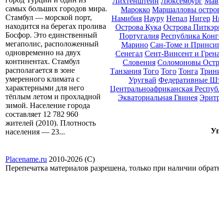
Лихтенштейн
Люксембург
Мав
самых больших городов мира.
Марокко
Маршалловы остро
Стамбул — морской порт,
Намибия
Науру
Непал
Нигер
Н
находится на берегах пролива
Острова Кука
Острова Питкэр
Босфор. Это единственный
Португалия
Республика Конг
мегаполис, расположенный
Марино
Сан-Томе и Принси
одновременно на двух
Сенегал
Сент-Винсент и Грен
континентах. Стамбул
Словения
Соломоновы Остр
располагается в зоне
Танзания
Того
Того
Тонга
Трини
умеренного климата с
Уругвай
Федеративные Ш
характерными для него
Центральноафриканская Респуб
тёплым летом и прохладной
Экваториальная Гвинея
Эрит
зимой. Население города
составляет 12 782 960
жителей (2010). Плотность
Уп
населения — 23...
Placename.ru
2010-2026 (С)
Перепечатка материалов разрешена, только при наличии обра