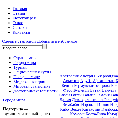
Главная
Статьи
Фотогалерея
О нас
Ссылки
Контакты
Сделать стартовой
Добавить в избранное
Страны мира
Города мира
Туризм
Национальная кухня
Австралия
Австрия
Азербайдж
Погода в мире
Армения
Аруба
Афганистан
Б
Мировая история
Бенин
Бермудские острова
Бол
Мировая статистика
Фасо
Бурунди
Бутан
Вануату
Достопримечательности
Габон
Гаити
Гайана
Гамбия
Ган
Дания
Демократическая Респуб
Города мира
Зимбабве
Израиль
Индия
Инд
Подгорица —
Кабо-Верде
Казахстан
Камбодж
административный центр
Коморы
Коста-Рика
Кот-д