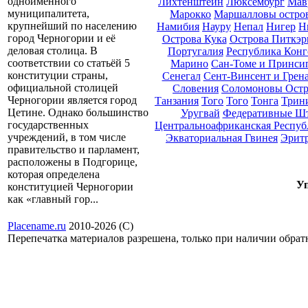
одноименного
Лихтенштейн
Люксембург
Мав
муниципалитета,
Марокко
Маршалловы остро
крупнейший по населению
Намибия
Науру
Непал
Нигер
Н
город Черногории и её
Острова Кука
Острова Питкэр
деловая столица. В
Португалия
Республика Конг
соответствии со статьёй 5
Марино
Сан-Томе и Принси
конституции страны,
Сенегал
Сент-Винсент и Грен
официальной столицей
Словения
Соломоновы Остр
Черногории является город
Танзания
Того
Того
Тонга
Трини
Цетине. Однако большинство
Уругвай
Федеративные Ш
государственных
Центральноафриканская Респуб
учреждений, в том числе
Экваториальная Гвинея
Эрит
правительство и парламент,
расположены в Подгорице,
которая определена
Уп
конституцией Черногории
как «главный гор...
Placename.ru
2010-2026 (С)
Перепечатка материалов разрешена, только при наличии обра