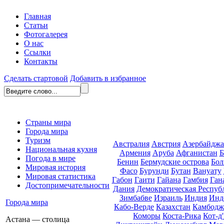
Главная
Статьи
Фотогалерея
О нас
Ссылки
Контакты
Сделать стартовой
Добавить в избранное
Страны мира
Города мира
Туризм
Австралия
Австрия
Азербайдж
Национальная кухня
Армения
Аруба
Афганистан
Б
Погода в мире
Бенин
Бермудские острова
Бол
Мировая история
Фасо
Бурунди
Бутан
Вануату
Мировая статистика
Габон
Гаити
Гайана
Гамбия
Ган
Достопримечательности
Дания
Демократическая Респуб
Зимбабве
Израиль
Индия
Инд
Города мира
Кабо-Верде
Казахстан
Камбодж
Коморы
Коста-Рика
Кот-д
Астана — столица