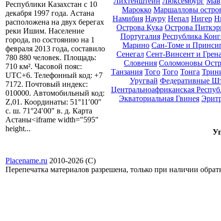
Лихтенштейн
Люксембург
Мав
Республики Казахстан с 10
Марокко
Маршалловы остро
декабря 1997 года. Астана
Намибия
Науру
Непал
Нигер
Н
расположена на двух берегах
Острова Кука
Острова Питкэр
реки Ишим. Население
Португалия
Республика Конг
города, по состоянию на 1
Марино
Сан-Томе и Принси
февраля 2013 года, составило
Сенегал
Сент-Винсент и Грен
780 880 человек. Площадь:
Словения
Соломоновы Остр
710 км². Часовой пояс:
Танзания
Того
Того
Тонга
Трини
UTC+6. Телефонный код: +7
Уругвай
Федеративные Ш
7172. Почтовый индекс:
Центральноафриканская Респуб
010000. Автомобильный код:
Экваториальная Гвинея
Эрит
Z,01. Координаты: 51°11′00″
с. ш. 71°24′00″ в. д. Карта
Астаны<iframe width="595"
height...
Уп
Placename.ru
2010-2026 (С)
Перепечатка материалов разрешена, только при наличии обра