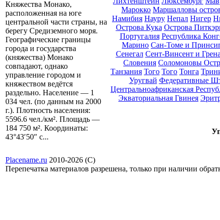
Лихтенштейн
Люксембург
Мав
Княжества Монако,
Марокко
Маршалловы остро
расположенная на юге
Намибия
Науру
Непал
Нигер
Н
центральной части страны, на
Острова Кука
Острова Питкэр
берегу Средиземного моря.
Португалия
Республика Конг
Географические границы
Марино
Сан-Томе и Принси
города и государства
Сенегал
Сент-Винсент и Грен
(княжества) Монако
Словения
Соломоновы Остр
совпадают, однако
Танзания
Того
Того
Тонга
Трини
управление городом и
Уругвай
Федеративные Ш
княжеством ведётся
Центральноафриканская Респуб
раздельно. Население — 1
Экваториальная Гвинея
Эрит
034 чел. (по данным на 2000
г.). Плотность населения:
5596.6 чел./км². Площадь —
184 750 м². Координаты:
Уп
43°43′50″ с...
Placename.ru
2010-2026 (С)
Перепечатка материалов разрешена, только при наличии обра