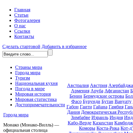
Главная
Статьи
Фотогалерея
О нас
Ссылки
Контакты
Сделать стартовой
Добавить в избранное
Страны мира
Города мира
Туризм
Национальная кухня
Австралия
Австрия
Азербайдж
Погода в мире
Армения
Аруба
Афганистан
Б
Мировая история
Бенин
Бермудские острова
Бол
Мировая статистика
Фасо
Бурунди
Бутан
Вануату
Достопримечательности
Габон
Гаити
Гайана
Гамбия
Ган
Дания
Демократическая Респуб
Города мира
Зимбабве
Израиль
Индия
Инд
Кабо-Верде
Казахстан
Камбодж
Монако (Монако-Вилль) —
Коморы
Коста-Рика
Кот-д
официальная столица