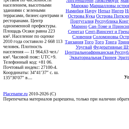
Лихтенштейн
Люксембург
Мав
населением, высотными
Марокко
Маршалловы остро
зданиями с зелеными
Намибия
Науру
Непал
Нигер
Н
террасами, бизнес-центрами и
Острова Кука
Острова Питкэр
ресторанами. Центр
Португалия
Республика Конг
одноименной префектуры.
Марино
Сан-Томе и Принси
Площадь Осаки равна 223
Сенегал
Сент-Винсент и Грен
км². Население по оценке
Словения
Соломоновы Остр
2010 года составило 2 668 113
Танзания
Того
Того
Тонга
Трини
человек. Плотность
Уругвай
Федеративные Ш
населения — 11 964,63 чел./
Центральноафриканская Респуб
км². Часовой пояс: UTC+9.
Экваториальная Гвинея
Эрит
Телефонный код: +81 06.
Почтовый индекс: 27100-4.
Координаты: 34°41′37″ с. ш.
Уп
135°30′07″ в....
Placename.ru
2010-2026 (С)
Перепечатка материалов разрешена, только при наличии обра