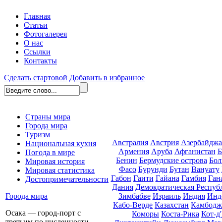
Главная
Статьи
Фотогалерея
О нас
Ссылки
Контакты
Сделать стартовой
Добавить в избранное
Страны мира
Города мира
Туризм
Австралия
Австрия
Азербайдж
Национальная кухня
Армения
Аруба
Афганистан
Б
Погода в мире
Бенин
Бермудские острова
Бол
Мировая история
Фасо
Бурунди
Бутан
Вануату
Мировая статистика
Габон
Гаити
Гайана
Гамбия
Ган
Достопримечательности
Дания
Демократическая Респуб
Зимбабве
Израиль
Индия
Инд
Города мира
Кабо-Верде
Казахстан
Камбодж
Осака — город-порт с
Коморы
Коста-Рика
Кот-д
третьим по численности