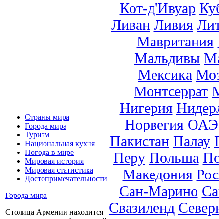
Кот-д'Ивуар
Ку
Ливан
Ливия
Ли
Мавритания
Мальдивы
М
Мексика
Мо
Монтсеррат
Нигерия
Нидер
Страны мира
Норвегия
ОАЭ
Города мира
Туризм
Пакистан
Палау
Национальная кухня
Погода в мире
Перу
Польша
По
Мировая история
Мировая статистика
Македония
Рос
Достопримечательности
Сан-Марино
Са
Города мира
Свазиленд
Север
Столица Армении находится