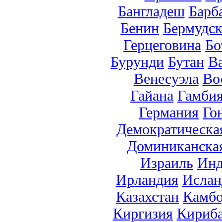
Бангладеш
Барб
Бенин
Бермудск
Герцеговина
Бо
Бурунди
Бутан
В
Венесуэла
Во
Гайана
Гамби
Германия
Го
Демократическа
Доминиканска
Израиль
Инд
Ирландия
Ислан
Казахстан
Камб
Киргизия
Кириб