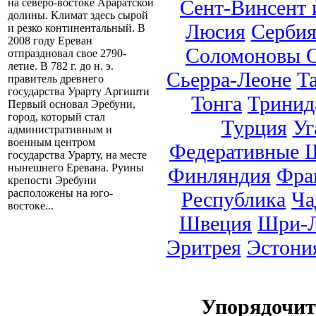
Сент-Винсент 
на северо-востоке Араратской
долины. Климат здесь сырой
Люсия
Серби
и резко континентальный. В
2008 году Ереван
Соломоновы О
отпраздновал свое 2790-
летие. В 782 г. до н. э.
Сьерра-Леоне
Т
правитель древнего
государства Урарту Аргишти
Тонга
Тринид
Первый основал Эребуни,
город, который стал
Турция
Уг
административным и
военным центром
Федеративные 
государства Урарту, на месте
нынешнего Еревана. Руины
Финляндия
Фра
крепости Эребуни
расположены на юго-
Республика
Ча
востоке...
Швеция
Шри-Л
Эритрея
Эстони
Упорядочи