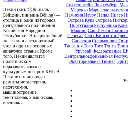
Лихтенштейн
Люксембург
Мав
Пекин (кит. 北京, палл.
Марокко
Маршалловы остро
Намибия
Науру
Непал
Нигер
Н
Бэйцзин, пиньинь Běijīng) —
Острова Кука
Острова Питкэр
столица и один из городов
Португалия
Республика Конг
центрального подчинения
Марино
Сан-Томе и Принси
Китайской Народной
Сенегал
Сент-Винсент и Грен
Республики. Это крупнейший
Словения
Соломоновы Остр
железно- и автодорожный
Танзания
Того
Того
Тонга
Трини
узел и один из основных
Уругвай
Федеративные Ш
авиаузлов страны. Кроме
Центральноафриканская Респуб
того, Пекин является
Экваториальная Гвинея
Эрит
политическим,
образовательным и
культурным центром КНР. В
Пекине и пригородах
Уп
развиты металлургия,
нефтехимия,
машиностроение,
текстильная, химическая,
военная, ...