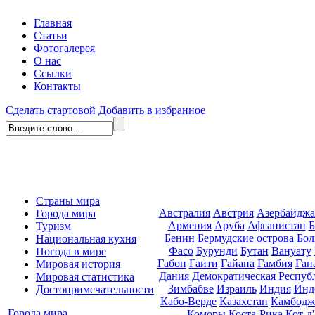
Главная
Статьи
Фотогалерея
О нас
Ссылки
Контакты
Сделать стартовой
Добавить в избранное
Страны мира
Австралия
Австрия
Азербайдж
Города мира
Армения
Аруба
Афганистан
Б
Туризм
Бенин
Бермудские острова
Бол
Национальная кухня
Фасо
Бурунди
Бутан
Вануату
Погода в мире
Габон
Гаити
Гайана
Гамбия
Ган
Мировая история
Дания
Демократическая Респуб
Мировая статистика
Зимбабве
Израиль
Индия
Инд
Достопримечательности
Кабо-Верде
Казахстан
Камбодж
Города мира
Коморы
Коста-Рика
Кот-д