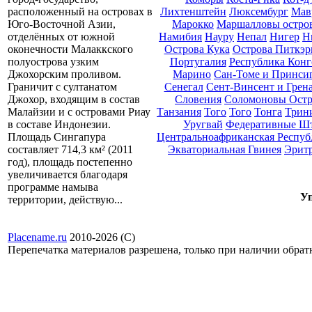
Лихтенштейн
Люксембург
Мав
расположенный на островах в
Марокко
Маршалловы остро
Юго-Восточной Азии,
Намибия
Науру
Непал
Нигер
Н
отделённых от южной
Острова Кука
Острова Питкэр
оконечности Малаккского
Португалия
Республика Конг
полуострова узким
Марино
Сан-Томе и Принси
Джохорским проливом.
Сенегал
Сент-Винсент и Грен
Граничит с султанатом
Словения
Соломоновы Остр
Джохор, входящим в состав
Танзания
Того
Того
Тонга
Трини
Малайзии и с островами Риау
Уругвай
Федеративные Ш
в составе Индонезии.
Центральноафриканская Респуб
Площадь Сингапура
Экваториальная Гвинея
Эрит
составляет 714,3 км² (2011
год), площадь постепенно
увеличивается благодаря
программе намыва
Уп
территории, действую...
Placename.ru
2010-2026 (С)
Перепечатка материалов разрешена, только при наличии обра