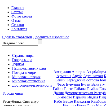
Главная
Статьи
Фотогалерея
О нас
Ссылки
Контакты
Сделать стартовой
Добавить в избранное
Страны мира
Города мира
Туризм
Национальная кухня
Австралия
Австрия
Азербайдж
Погода в мире
Армения
Аруба
Афганистан
Б
Мировая история
Бенин
Бермудские острова
Бол
Мировая статистика
Фасо
Бурунди
Бутан
Вануату
Достопримечательности
Габон
Гаити
Гайана
Гамбия
Ган
Дания
Демократическая Респуб
Города мира
Зимбабве
Израиль
Индия
Инд
Кабо-Верде
Казахстан
Камбодж
Республика Сингапур —
Коморы
Коста-Рика
Кот-д
город-государство,