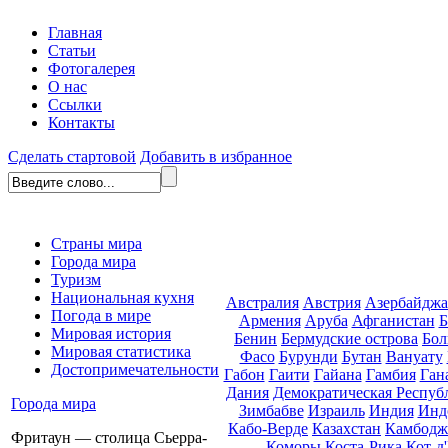
Главная
Статьи
Фотогалерея
О нас
Ссылки
Контакты
Сделать стартовой
Добавить в избранное
Страны мира
Города мира
Туризм
Национальная кухня
Австралия
Австрия
Азербайдж
Погода в мире
Армения
Аруба
Афганистан
Б
Мировая история
Бенин
Бермудские острова
Бол
Мировая статистика
Фасо
Бурунди
Бутан
Вануату
Достопримечательности
Габон
Гаити
Гайана
Гамбия
Ган
Дания
Демократическая Респуб
Города мира
Зимбабве
Израиль
Индия
Инд
Кабо-Верде
Казахстан
Камбодж
Фритаун — столица Сьерра-
Коморы
Коста-Рика
Кот-д