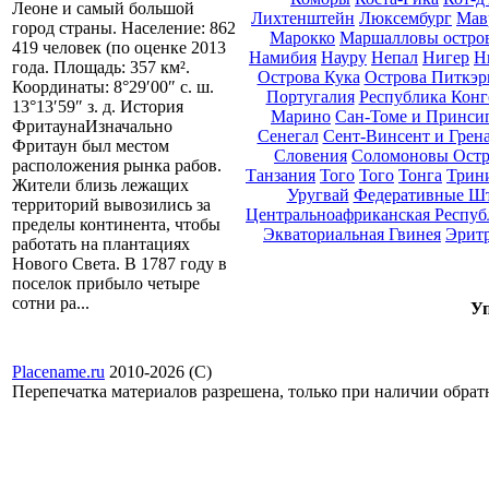
Леоне и самый большой
Лихтенштейн
Люксембург
Мав
город страны. Население: 862
Марокко
Маршалловы остро
419 человек (по оценке 2013
Намибия
Науру
Непал
Нигер
Н
года. Площадь: 357 км².
Острова Кука
Острова Питкэр
Координаты: 8°29′00″ с. ш.
Португалия
Республика Конг
13°13′59″ з. д. История
Марино
Сан-Томе и Принси
ФритаунаИзначально
Сенегал
Сент-Винсент и Грен
Фритаун был местом
Словения
Соломоновы Остр
расположения рынка рабов.
Танзания
Того
Того
Тонга
Трини
Жители близь лежащих
Уругвай
Федеративные Ш
территорий вывозились за
Центральноафриканская Респуб
пределы континента, чтобы
Экваториальная Гвинея
Эрит
работать на плантациях
Нового Света. В 1787 году в
поселок прибыло четыре
сотни ра...
Уп
Placename.ru
2010-2026 (С)
Перепечатка материалов разрешена, только при наличии обра